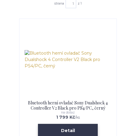
strana
z 1
Bluetooth herní ovladač Sony Dualshock 4
Controller V2 Black pro PS4/PC, černý
na dotaz
1 799 Kč
/
ks
Detail