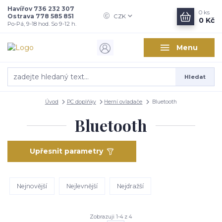
Havířov 736 232 307
0
ks
Ostrava 778 585 851
CZK
0 Kč
Po-Pá, 9-18 hod. So 9-12 h.
Menu
Hledat
Úvod
PC doplňky
Herní ovladače
Bluetooth
Bluetooth
Upřesnit parametry
Nejnovější
Nejlevnější
Nejdražší
Zobrazuji 1-4 z 4