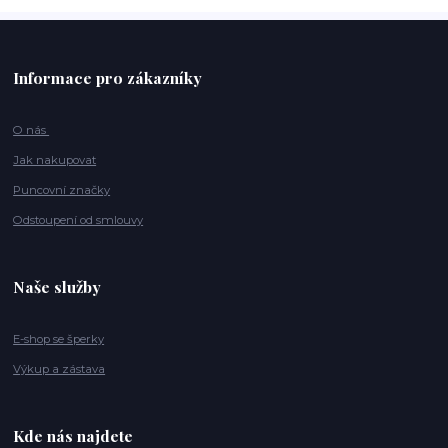
Informace pro zákazníky
O nás
Jak nakupovat
Puncovní značky
Odstoupení od smlouvy
Naše služby
E-shop se šperky
Výkup a zástava
Kde nás najdete