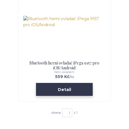
Bluetooth herní ovladač iPega 9157 pro
iOS/Android
Není skladem
559 Kč
/
ks
Detail
strana
z 1