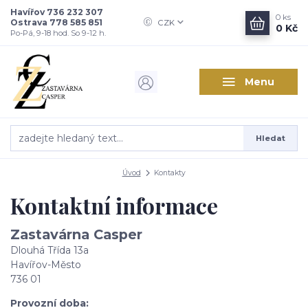
Havířov 736 232 307
0
ks
Ostrava 778 585 851
CZK
0 Kč
Po-Pá, 9-18 hod. So 9-12 h.
Menu
Hledat
Úvod
Kontakty
Kontaktní informace
Zastavárna Casper
Dlouhá Třída 13a
Havířov-Město
736 01
Provozní doba: