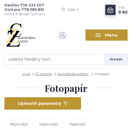
Havířov 736 232 307
0
ks
Ostrava 778 585 851
CZK
0 Kč
Po-Pá, 9-18 hod. So 9-12 h.
Menu
Hledat
Úvod
PC doplňky
Kancelářské potřeby
Fotopapír
Fotopapír
Upřesnit parametry
Nejnovější
Nejlevnější
Nejdražší