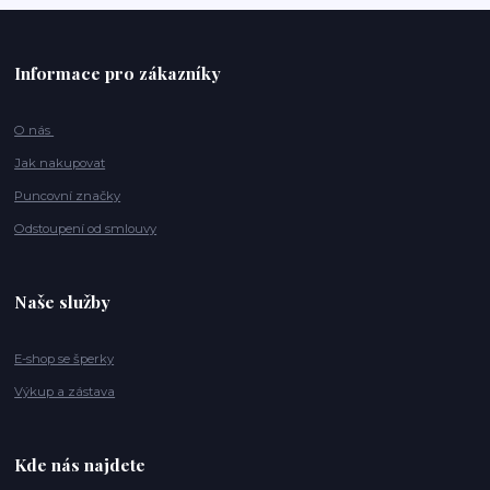
Informace pro zákazníky
O nás
Jak nakupovat
Puncovní značky
Odstoupení od smlouvy
Naše služby
E-shop se šperky
Výkup a zástava
Kde nás najdete