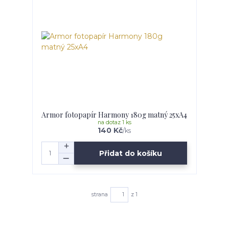
Armor fotopapír Harmony 180g matný 25xA4
na dotaz 1 ks
140 Kč
/
ks
Přidat do košíku
strana
z 1