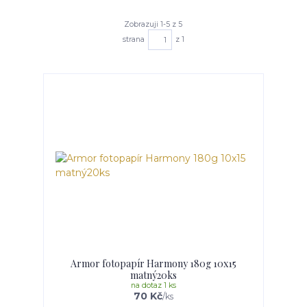
Zobrazuji 1-5 z 5
strana
z 1
Armor fotopapír Harmony 180g 10x15
matný20ks
na dotaz 1 ks
70 Kč
/
ks