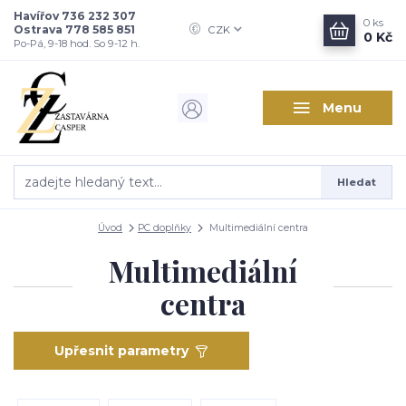
Havířov 736 232 307
0
ks
Ostrava 778 585 851
CZK
0 Kč
Po-Pá, 9-18 hod. So 9-12 h.
Menu
Hledat
Úvod
PC doplňky
Multimediální centra
Multimediální
centra
Upřesnit parametry