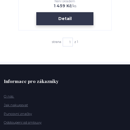
Není skladem
1 459 Kč
/
ks
Detail
strana
z 1
Informace pro zákazníky
O nás
Jak nakupovat
Puncovní značky
Odstoupení od smlouvy