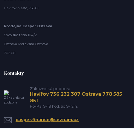
Havířov-Město, 736 01
Prodejna Casper Ostrava
Sokolská třída 104/2
Ostrava-Moravská Ostrava
702 00
Kontakty
Zákaznická podpora
Havířov 736 232 307 Ostrava 778 585
851
Po-Pá, 9-18 hod. So 9-12 h.
casper.finance@seznam.cz