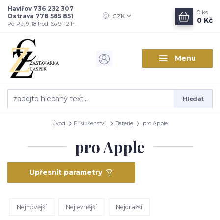
Havířov 736 232 307
0
ks
Ostrava 778 585 851
CZK
0 Kč
Po-Pá, 9-18 hod. So 9-12 h.
Menu
Hledat
Úvod
Příslušenství
Baterie
pro Apple
pro Apple
Upřesnit parametry
Nejnovější
Nejlevnější
Nejdražší