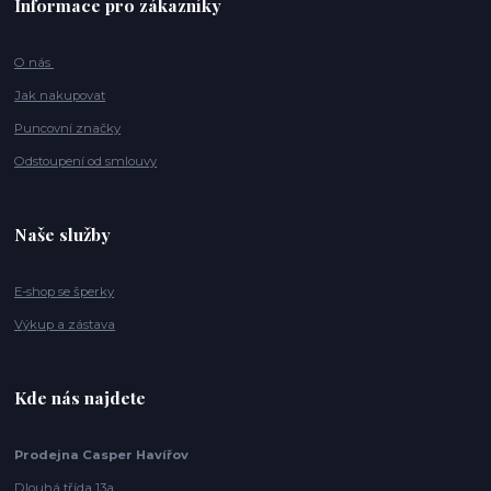
Informace pro zákazníky
O nás
Jak nakupovat
Puncovní značky
Odstoupení od smlouvy
Naše služby
E-shop se šperky
Výkup a zástava
Kde nás najdete
Prodejna Casper Havířov
Dlouhá třída 13a