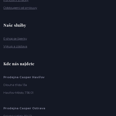
Puncovní značky
Odstoupení od smlouvy
Naše služby
E-shop se šperky
Výkup a zástava
Kde nás najdete
Prodejna Casper Havířov
Dlouhá třída 13a
Havířov-Město, 736 01
Prodejna Casper Ostrava