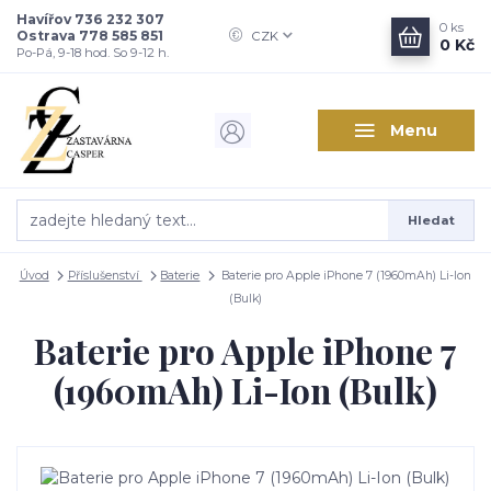
Havířov 736 232 307
0
ks
Ostrava 778 585 851
CZK
0 Kč
Po-Pá, 9-18 hod. So 9-12 h.
Menu
Hledat
Úvod
Příslušenství
Baterie
Baterie pro Apple iPhone 7 (1960mAh) Li-Ion
(Bulk)
Baterie pro Apple iPhone 7
(1960mAh) Li-Ion (Bulk)