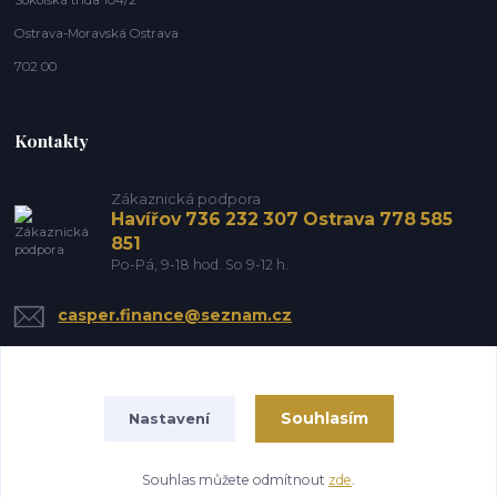
Sokolská třída 104/2
Ostrava-Moravská Ostrava
702 00
Kontakty
Zákaznická podpora
Havířov 736 232 307 Ostrava 778 585
851
Po-Pá, 9-18 hod. So 9-12 h.
casper.finance@seznam.cz
Souhlasím
Nastavení
Souhlas můžete odmítnout
zde
.
Vytvořeno na
Eshop-rychle.cz