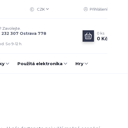
CZK
Přihlášení
? Zavolejte.
0
ks
6 232 307 Ostrava 778
0 Kč
d. So 9-12 h.
ky
Použitá elektronika
Hry