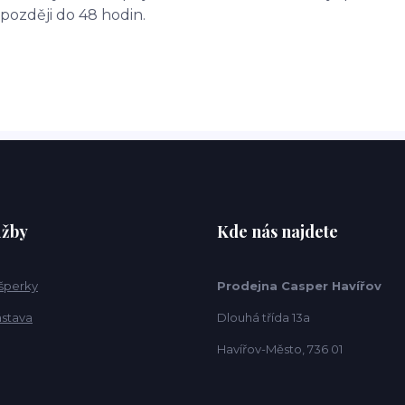
později do 48 hodin.
užby
Kde nás najdete
 šperky
Prodejna Casper Havířov
ástava
Dlouhá třída 13a
Havířov-Město, 736 01