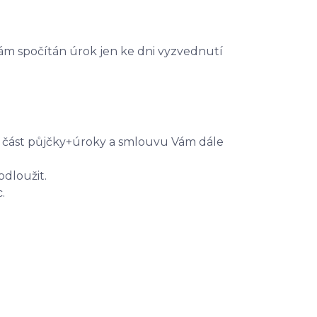
ám spočítán úrok jen ke dni vyzvednutí
it část půjčky+úroky a smlouvu Vám dále
dloužit.
.