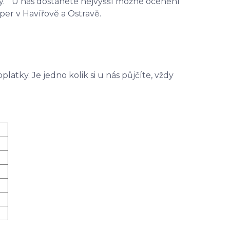
užby. U nás dostanete nejvyšší možné ocenění
per v Havířově a Ostravě.
platky. Je jedno kolik si u nás půjčíte, vždy