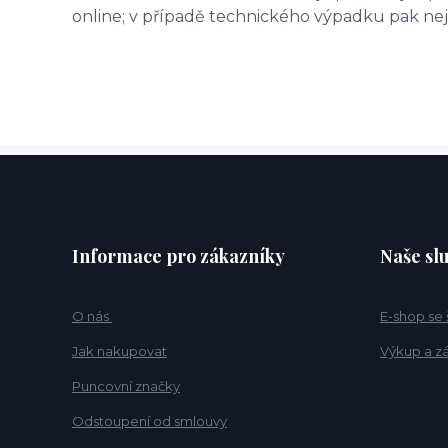
online; v případě technického výpadku pak nej
Informace pro zákazníky
Naše sl
O nás
E-shop se
Jak nakupovat
Výkup a z
Puncovní značky
Odstoupení od smlouvy