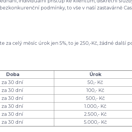
jednání, individuální přístup ke klientům, diskrétní sl
 bezkonkurenční podmínky, to vše v naší zastavárně Cas
íte za celý měsíc úrok jen 5%, to je 250,-Kč, žádné další po
Doba
Úrok
za 30 dní
50,- Kč
za 30 dní
100,- Kč
za 30 dní
500,- Kč
za 30 dní
1.000,- Kč
za 30 dní
2.500,- Kč
za 30 dní
5.000,- Kč