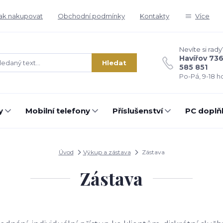
ak nakupovat
Obchodní podmínky
Kontakty
Více
Nevíte si rady
Havířov 73
Hledat
585 851
Po-Pá, 9-18 ho
y
Mobilní telefony
Příslušenství
PC doplň
Úvod
Výkup a zástava
Zástava
Zástava