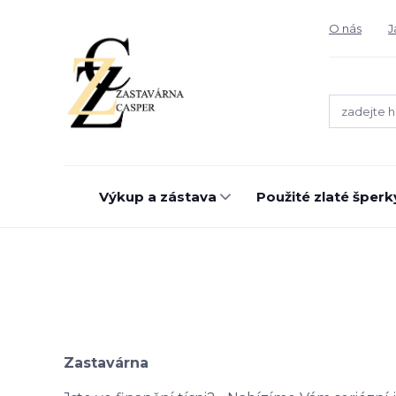
O nás
J
Výkup a zástava
Použité zlaté šperk
Zastavárna