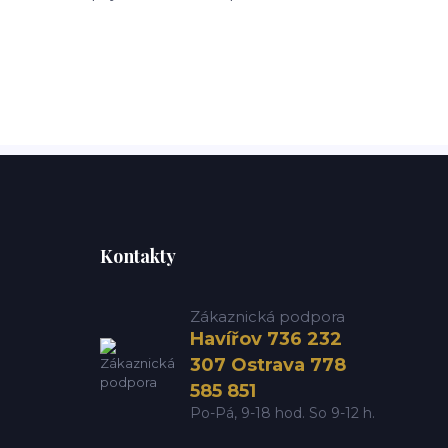
Kontakty
Zákaznická podpora
Havířov 736 232
307 Ostrava 778
585 851
Po-Pá, 9-18 hod. So 9-12 h.