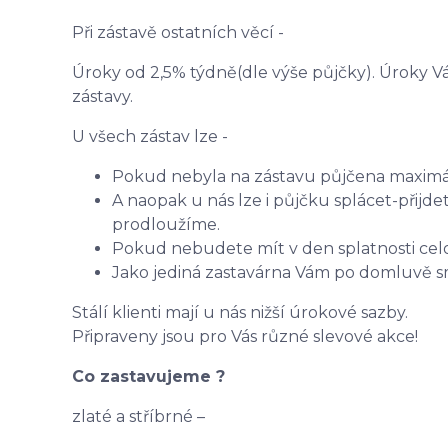
Při zástavě ostatních věcí -
Úroky od 2,5% týdně(dle výše půjčky). Úroky 
zástavy.
U všech zástav lze -
Pokud nebyla na zástavu půjčena maximální
A naopak u nás lze i půjčku splácet-přij
prodloužíme.
Pokud nebudete mít v den splatnosti cel
Jako jediná zastavárna Vám po domluvě s
Stálí klienti mají u nás nižší úrokové sazby.
Připraveny jsou pro Vás různé slevové akce!
Co zastavujeme ?
zlaté a stříbrné –