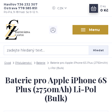
Havířov 736 232 307
0
ks
Ostrava 778 585 851
CZK
0 Kč
Po-Pá, 9-18 hod. So 9-12 h.
Menu
Hledat
Úvod
Příslušenství
Baterie
Baterie pro Apple iPhone 6S Plus (2750mAh)
Li-Pol (Bulk)
Baterie pro Apple iPhone 6S
Plus (2750mAh) Li-Pol
(Bulk)