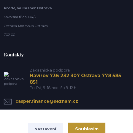
Prodejna Casper Ostrava
Sokolská třída 104/2
Ostrava-Moravská Ostrava
702 00
Kontakty
Zákaznická podpora
Havířov 736 232 307 Ostrava 778 585
851
Po-Pá, 9-18 hod. So 9-12 h.
casper.finance@seznam.cz
Souhlasím
Nastavení