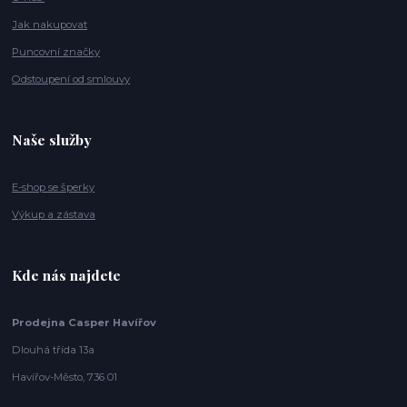
Jak nakupovat
Puncovní značky
Odstoupení od smlouvy
Naše služby
E-shop se šperky
Výkup a zástava
Kde nás najdete
Prodejna Casper Havířov
Dlouhá třída 13a
Havířov-Město, 736 01