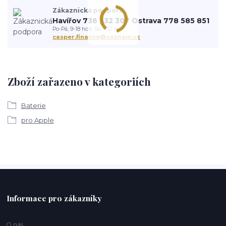
Zákaznická podpora
Havířov 736 232 307 Ostrava 778 585 851
Po-Pá, 9-18 hod. So 9-12 h.
casper.finance@seznam.cz
Zboží zařazeno v kategoriích
Baterie
pro Apple
Informace pro zákazníky
O nás