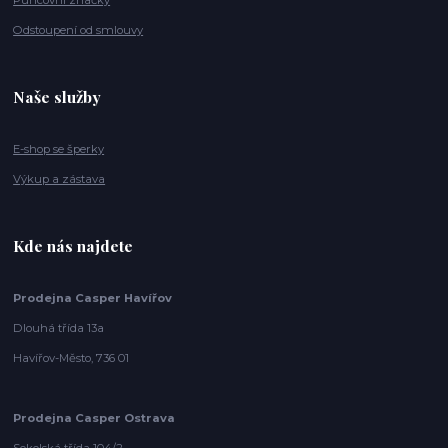
Puncovní značky
Odstoupení od smlouvy
Naše služby
E-shop se šperky
Výkup a zástava
Kde nás najdete
Prodejna Casper Havířov
Dlouhá třída 13a
Havířov-Město, 736 01
Prodejna Casper Ostrava