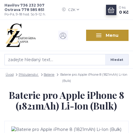
Havířov 736 232 307
0
ks
Ostrava 778 585 851
CZK
0 Kč
Po-Pá, 9-18 hod. So 9-12 h.
Menu
Hledat
Úvod
Příslušenství
Baterie
Baterie pro Apple iPhone 8 (1821mAh) Li-Ion
(Bulk)
Baterie pro Apple iPhone 8
(1821mAh) Li-Ion (Bulk)