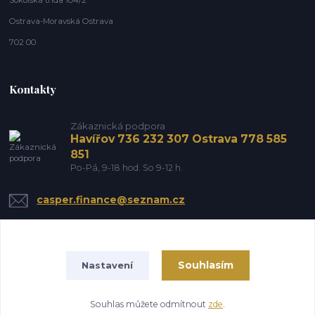
Sokolská třída 104/2
Ostrava-Moravská Ostrava
702 00
Kontakty
Zákaznická podpora
Havířov 736 232 307 Ostrava 778 585
851
Po-Pá, 9-18 hod. So 9-12 h.
casper.finance@seznam.cz
Souhlasím
Nastavení
Souhlas můžete odmítnout
zde
.
Vytvořeno na
Eshop-rychle.cz