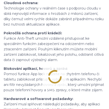
Cloudová ochrana:
Technologie ochrany v reálném čase s podporou cloudu v
sbírá nejnovější informace o hrozbách z milionů zařízení,
díky čemuž velmi rychle dokáže zabránit případnému riziku
bez nutnosti aktualizace aplikace.
Pokročilá ochrana proti krádeži:
Funkce Anti-Theft umožní vzdáleně přistupovat ke
speciálním funkcím zabezpečení na odcizeném nebo
ztraceném zařízení. Pouhým kliknutím můžete mobilní
zařízení zablokovat, lokalizovat jeho polohu, odstranit citlivá
data či zapnout výstražný alarm.
Blokování aplikací, hovorů a zpráv:
Pomocí funkce App lock můžete na chytrém telefonu či
tabletu zablokovat přístup k vybraným aplikacím. Nechybí
ani filtr nevyžádaných hovorů a zpráv, který umožní přijímat
pouze telefonní hovory a SMS zprávy, o které máte zájem.
Hardwarové a softwarové požadavky:
Zařízení musí splňovat následující požadavky, aby aplikaci