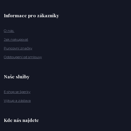
Informace pro zákazníky
O nás
Jak nakupovat
Puncovní značky
Odstoupení od smlouvy
Naše služby
E-shop se šperky
Výkup a zástava
Kde nás najdete