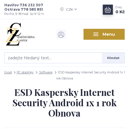
Havířov 736 232 307
0
ks
Ostrava 778 585 851
CZK
0 Kč
Po-Pá, 9-18 hod. So 9-12 h.
Menu
Hledat
Úvod
PC doplňky
Software
ESD Kaspersky Internet Security Android 1x 1
rok Obnova
ESD Kaspersky Internet
Security Android 1x 1 rok
Obnova