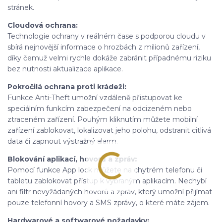
stránek.
Cloudová ochrana:
Technologie ochrany v reálném čase s podporou cloudu v
sbírá nejnovější informace o hrozbách z milionů zařízení,
díky čemuž velmi rychle dokáže zabránit případnému riziku
bez nutnosti aktualizace aplikace.
Pokročilá ochrana proti krádeži:
Funkce Anti-Theft umožní vzdáleně přistupovat ke
speciálním funkcím zabezpečení na odcizeném nebo
ztraceném zařízení. Pouhým kliknutím můžete mobilní
zařízení zablokovat, lokalizovat jeho polohu, odstranit citlivá
data či zapnout výstražný alarm.
Blokování aplikací, hovorů a zpráv:
Pomocí funkce App lock můžete na chytrém telefonu či
tabletu zablokovat přístup k vybraným aplikacím. Nechybí
ani filtr nevyžádaných hovorů a zpráv, který umožní přijímat
pouze telefonní hovory a SMS zprávy, o které máte zájem.
Hardwarové a softwarové požadavky: