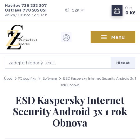
Havířov 736 232 307
0
ks
Ostrava 778 585 851
CZK
0 Kč
Po-Pá, 9-18 hod. So 9-12 h.
Menu
Hledat
Úvod
PC doplňky
Software
ESD Kaspersky Internet Security Android 3x 1
rok Obnova
ESD Kaspersky Internet
Security Android 3x 1 rok
Obnova