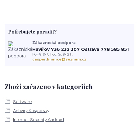
Potřebujete poradit?
Zákaznická podpora
Havířov 736 232 307 Ostrava 778 585 851
Po-Pá, 9-18 hod. So 9-12 h.
casper.finance@seznam.cz
Zboží zařazeno v kategoriích
Software
Antiviry Kaspersky
Internet Security Android