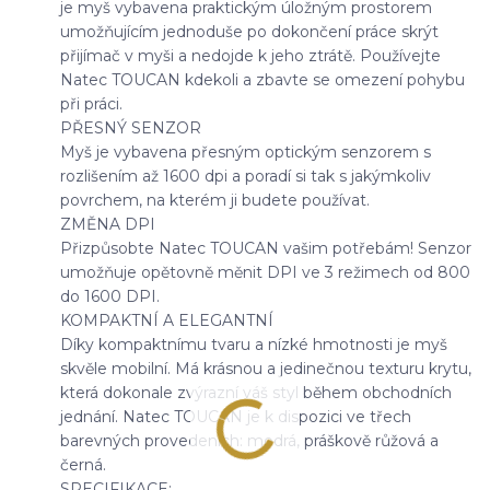
je myš vybavena praktickým úložným prostorem
umožňujícím jednoduše po dokončení práce skrýt
přijímač v myši a nedojde k jeho ztrátě. Používejte
Natec TOUCAN kdekoli a zbavte se omezení pohybu
při práci.
PŘESNÝ SENZOR
Myš je vybavena přesným optickým senzorem s
rozlišením až 1600 dpi a poradí si tak s jakýmkoliv
povrchem, na kterém ji budete používat.
ZMĚNA DPI
Přizpůsobte Natec TOUCAN vašim potřebám! Senzor
umožňuje opětovně měnit DPI ve 3 režimech od 800
do 1600 DPI.
KOMPAKTNÍ A ELEGANTNÍ
Díky kompaktnímu tvaru a nízké hmotnosti je myš
skvěle mobilní. Má krásnou a jedinečnou texturu krytu,
která dokonale zvýrazní váš styl během obchodních
jednání. Natec TOUCAN je k dispozici ve třech
barevných provedeních: modrá, práškově růžová a
černá.
SPECIFIKACE: