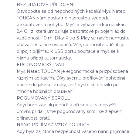
BEZDRÁTOVÉ PŘIPOJENÍ
Osvoboďte se od nepohodlných kabelů! Myš Natec
TOUCAN vám poskytne naprostou svobodu
bezdrátového pohybu. Myš je vybavena komunikací
2,4 GHz, která umožňuje bezdrátové připojení až do
vzdálenosti 10 m. Díky Plug & Play se navíc nemusíte
obávat instalace ovladačů. Vše, co musíte udělat, je
připojit přijímač k USB portu počítače a myš se k
němu připojí automaticky.
ERGONOMICKÝ TVAR
Myš Natec TOUCAN je ergonomická a přizpůsobená
různým aplikacím. Díky svému profilování pohodlně
padne do jakékoliv ruky, aniž byste se unavili i po
mnoha hodinách používání.
POGUMOVANÝ SCROLL
Abychom zajistili pohodlí a přesnost na nejvyšší
úrovni, přidali jsme pogumovaný scroll ke zlepšení
přilnavosti prstů.
NANO PŘIJÍMAČ VŽDY PO RUCE
Aby byla zajištěna bezpečnost vašeho nano přijímače,