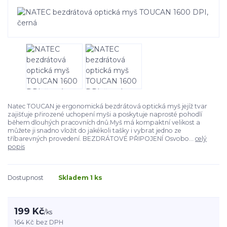
Natec TOUCAN je ergonomická bezdrátová optická myš jejíž tvar
zajišťuje přirozené uchopení myši a poskytuje naprosté pohodlí
během dlouhých pracovních dnů.Myš má kompaktní velikost a
můžete ji snadno vložit do jakékoli tašky i vybrat jedno ze
tříbarevných provedení. BEZDRÁTOVÉ PŘIPOJENÍ Osvobo...
celý
popis
Dostupnost
Skladem 1 ks
199 Kč
/
ks
164 Kč
bez DPH