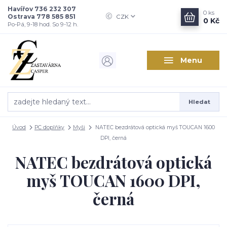
Havířov 736 232 307
0
ks
Ostrava 778 585 851
CZK
0 Kč
Po-Pá, 9-18 hod. So 9-12 h.
Menu
Hledat
Úvod
PC doplňky
Myši
NATEC bezdrátová optická myš TOUCAN 1600
DPI, černá
NATEC bezdrátová optická
myš TOUCAN 1600 DPI,
černá