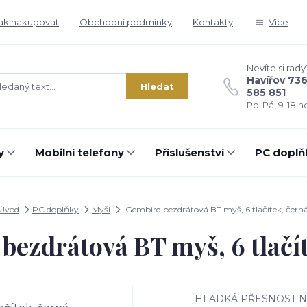
ak nakupovat
Obchodní podmínky
Kontakty
Více
Nevíte si rady
Havířov 73
Hledat
585 851
Po-Pá, 9-18 ho
y
Mobilní telefony
Příslušenství
PC doplň
Úvod
PC doplňky
Myši
Gembird bezdrátová BT myš, 6 tlačítek, čern
bezdrátová BT myš, 6 tlačít
HLADKÁ PŘESNOST Nasta