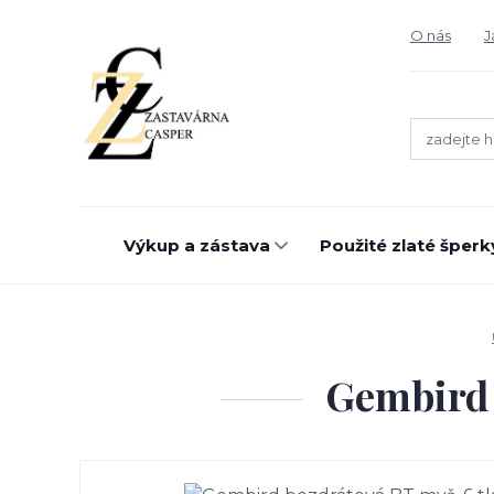
O nás
J
Výkup a zástava
Použité zlaté šperk
Gembird 