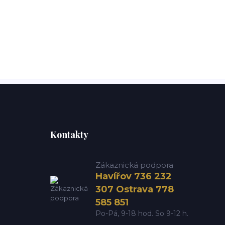
Kontakty
Zákaznická podpora
Havířov 736 232
307 Ostrava 778
585 851
Po-Pá, 9-18 hod. So 9-12 h.