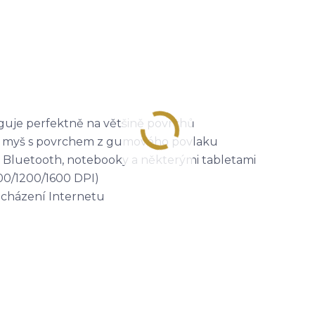
guje perfektně na většině povrchů
th myš s povrchem z gumového povlaku
í Bluetooth, notebooky a některými tabletami
00/1200/1600 DPI)
rocházení Internetu