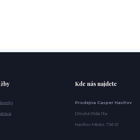
užby
Kde nás najdete
 šperky
Prodejna Casper Havířov
ástava
Dlouhá třída 13a
Havířov-Město, 736 01