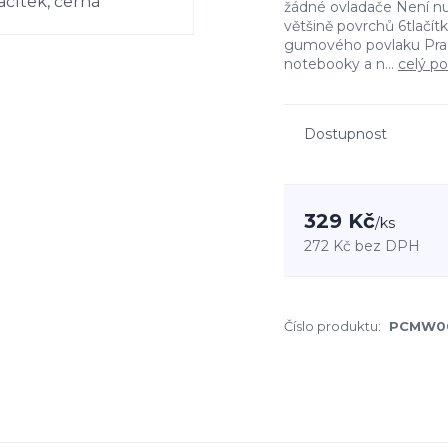
žádné ovladače Není nu
většině povrchů 6tlačí
gumového povlaku Pracu
notebooky a n...
celý po
Dostupnost
329 Kč
/
ks
272 Kč
bez DPH
Číslo produktu:
PCMW0