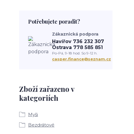
Potřebujete poradit?
Zákaznická podpora
Havířov 736 232 307
Ostrava 778 585 851
Po-Pá, 9-18 hod. So 9-12 h.
casper.finance@seznam.cz
Zboží zařazeno v
kategoriích
Myši
Bezdrátové