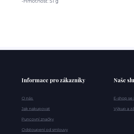
-Hmotnost: 51 g
Informace pro zákazníky
Naše sl
O nás
E-shop se
Jak nakupovat
Výkup a z
Puncovní značky
Odstoupení od smlouvy