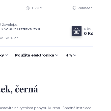
CZK
Přihlášení
? Zavolejte.
0
ks
6 232 307 Ostrava 778
0 Kč
d. So 9-12 h.
ky
Použitá elektronika
Hry
á
ek, černá
vitelná rychlost pohybu kurzoru Snadná instalace,