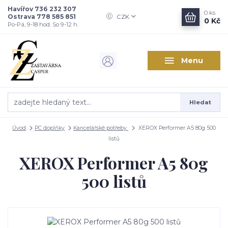
Havířov 736 232 307
0
ks
Ostrava 778 585 851
CZK
0 Kč
Po-Pá, 9-18 hod. So 9-12 h.
Menu
Hledat
Úvod
PC doplňky
Kancelářské potřeby
XEROX Performer A5 80g 500
listů
XEROX Performer A5 80g
500 listů