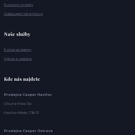
Puncovní značky
Odstoupení od smlouvy
Naše služby
E-shop se šperky
Výkup a zástava
Kde nás najdete
Prodejna Casper Havířov
Dlouhá třída 13a
Havířov-Město, 736 01
Prodejna Casper Ostrava