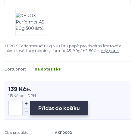
XEROX Performer A5 80g 500 listů papír pro tiskárny laserové a
inkoustové, faxy i kopírky, formát A5, 80g/m2, 500ks
celý popis
Dostupnost
na dotaz 1 ks
139 Kč
/
ks
115 Kč
bez DPH
Přidat do košíku
Číslo produktu:
AKP0002