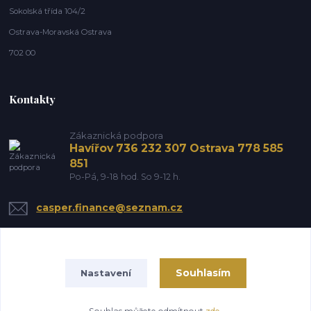
Sokolská třída 104/2
Ostrava-Moravská Ostrava
702 00
Kontakty
Zákaznická podpora
Havířov 736 232 307 Ostrava 778 585
851
Po-Pá, 9-18 hod. So 9-12 h.
casper.finance@seznam.cz
Souhlasím
Nastavení