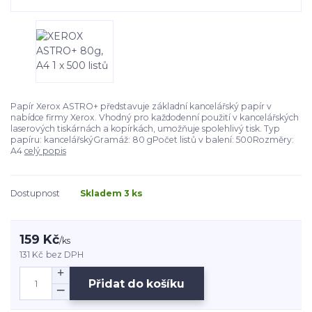
Papír Xerox ASTRO+ představuje základní kancelářský papír v
nabídce firmy Xerox. Vhodný pro každodenní použití v kancelářských
laserových tiskárnách a kopírkách, umožňuje spolehlivý tisk. Typ
papíru: kancelářskýGramáž: 80 gPočet listů v balení: 500Rozměry:
A4
celý popis
Dostupnost
Skladem 3 ks
159 Kč
/
ks
131 Kč
bez DPH
Přidat do košíku