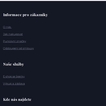
Informace pro zákazníky
O nás
Jak nakupovat
Puncovní značky
Odstoupení od smlouvy
Naše služby
E-shop se šperky
Výkup a zástava
Kde nás najdete