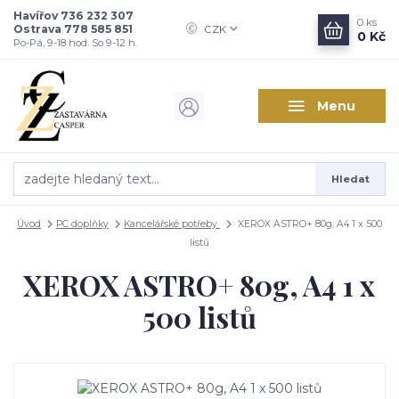
Havířov 736 232 307
0
ks
Ostrava 778 585 851
CZK
0 Kč
Po-Pá, 9-18 hod. So 9-12 h.
Menu
Hledat
Úvod
PC doplňky
Kancelářské potřeby
XEROX ASTRO+ 80g, A4 1 x 500
listů
XEROX ASTRO+ 80g, A4 1 x
500 listů