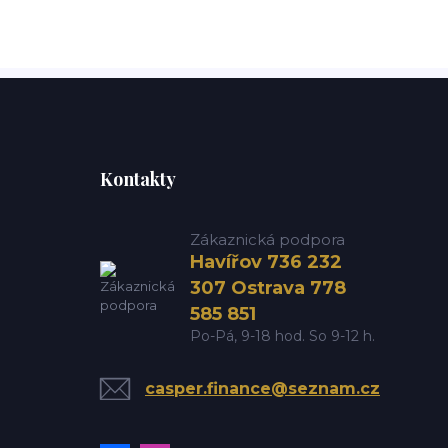
Kontakty
Zákaznická podpora
Havířov 736 232
307 Ostrava 778
585 851
Po-Pá, 9-18 hod. So 9-12 h.
casper.finance@seznam.cz