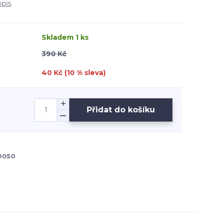
opis
Skladem 1 ks
390 Kč
40 Kč (
10
% sleva)
Přidat do košíku
0050