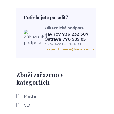
Potřebujete poradit?
Zákaznická podpora
Havířov 736 232 307
Ostrava 778 585 851
Po-Pá, 9-18 hod. So 9-12 h.
casper.finance@seznam.cz
Zboží zařazeno v
kategoriích
Média
CD