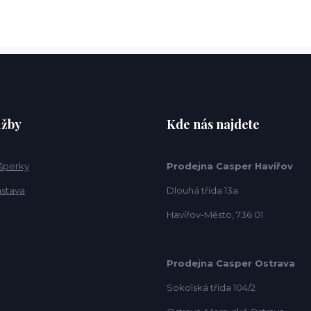
užby
Kde nás najdete
 šperky
Prodejna Casper Havířov
ástava
Dlouhá třída 13a
Havířov-Město, 736 01
Prodejna Casper Ostrava
Sokolská třída 104/2