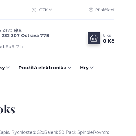
CZK
Přihlášení
? Zavolejte.
0
ks
6 232 307 Ostrava 778
0 Kč
d. So 9-12 h.
ky
Použitá elektronika
Hry
0ks
pis. Rychlosted: 52xBaleni: 50 Pack SpindlePovrch: