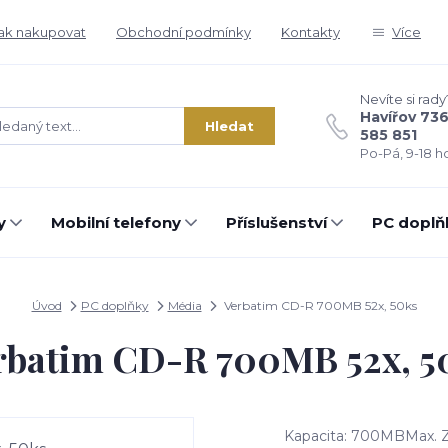
ak nakupovat
Obchodní podmínky
Kontakty
Více
Nevíte si rady
Havířov 73
Hledat
585 851
Po-Pá, 9-18 ho
y
Mobilní telefony
Příslušenství
PC doplň
Úvod
PC doplňky
Média
Verbatim CD-R 700MB 52x, 50ks
rbatim CD-R 700MB 52x, 5
Kapacita: 700MBMax. Za