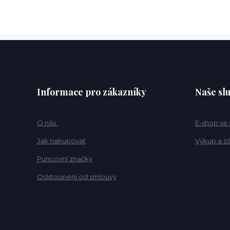
Informace pro zákazníky
Naše sl
O nás
E-shop se
Jak nakupovat
Výkup a z
Puncovní značky
Odstoupení od smlouvy