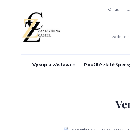
O nás
J
Výkup a zástava
Použité zlaté šperk
Ve