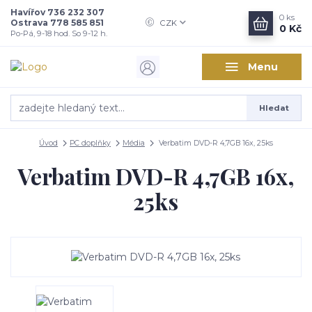
Havířov 736 232 307
0
ks
Ostrava 778 585 851
CZK
0 Kč
Po-Pá, 9-18 hod. So 9-12 h.
Menu
Hledat
Úvod
PC doplňky
Média
Verbatim DVD-R 4,7GB 16x, 25ks
Verbatim DVD-R 4,7GB 16x,
25ks