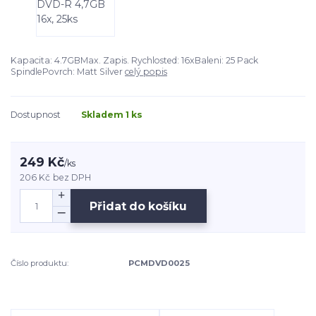
Kapacita: 4.7GBMax. Zapis. Rychlosted: 16xBaleni: 25 Pack
SpindlePovrch: Matt Silver
celý popis
Dostupnost
Skladem 1 ks
249 Kč
/
ks
206 Kč
bez DPH
Přidat do košíku
Číslo produktu:
PCMDVD0025