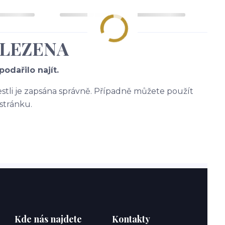
ALEZENA
odařilo najít.
jestli je zapsána správně. Případně můžete použít
stránku.
Kde nás najdete
Kontakty