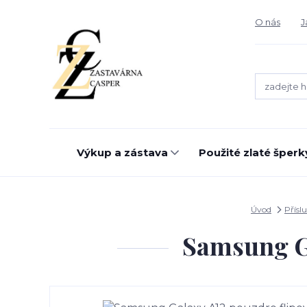
O nás
J
Výkup a zástava
Použité zlaté šperk
Úvod
Přísl
Samsung Ga