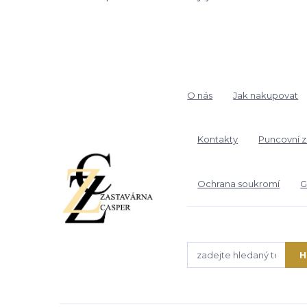
O nás
Jak nakupovat
Kontakty
Puncovní 
Ochrana soukromí
G
H