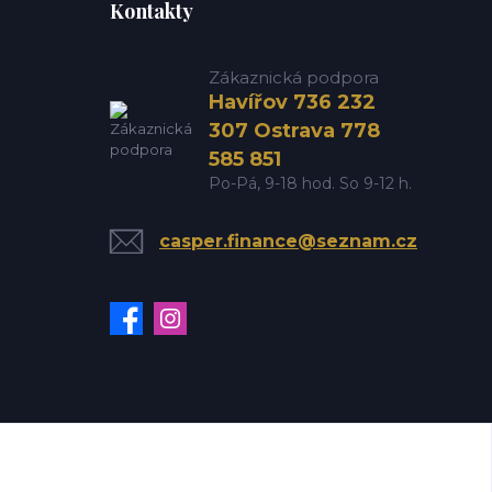
Kontakty
Zákaznická podpora
Havířov 736 232
307 Ostrava 778
585 851
Po-Pá, 9-18 hod. So 9-12 h.
casper.finance@seznam.cz