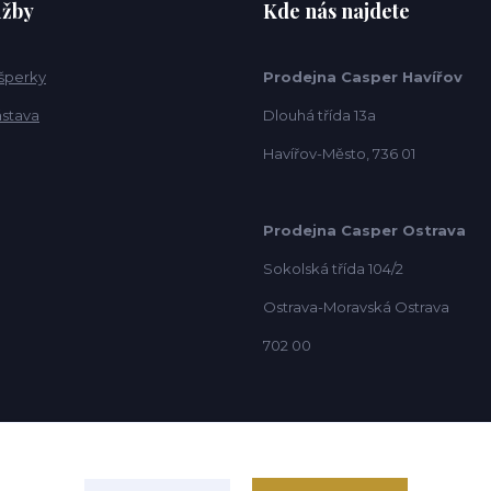
užby
Kde nás najdete
 šperky
Prodejna Casper Havířov
ástava
Dlouhá třída 13a
Havířov-Město, 736 01
Prodejna Casper Ostrava
Sokolská třída 104/2
Ostrava-Moravská Ostrava
702 00