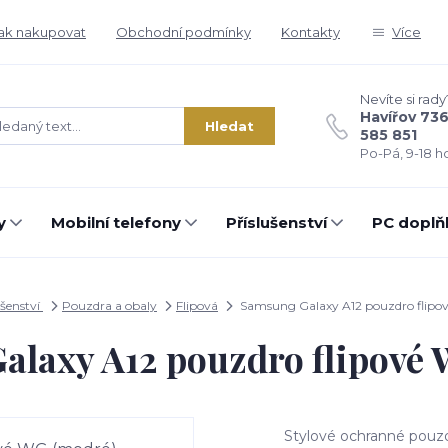
ak nakupovat
Obchodní podmínky
Kontakty
Více
Nevíte si rady
Havířov 73
Hledat
585 851
Po-Pá, 9-18 ho
y
Mobilní telefony
Příslušenství
PC doplň
ušenství
Pouzdra a obaly
Flipová
Samsung Galaxy A12 pouzdro flipo
laxy A12 pouzdro flipové
Stylové ochranné pouzd