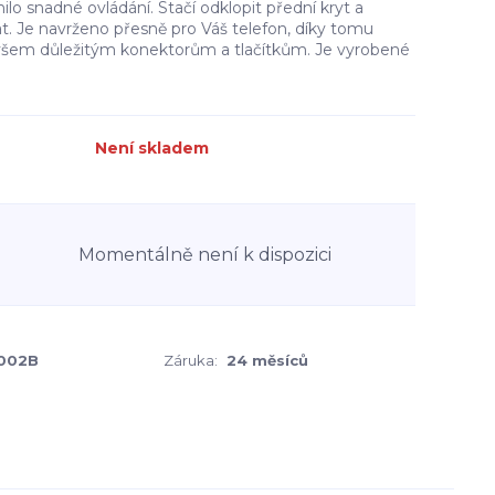
ilo snadné ovládání. Stačí odklopit přední kryt a
t. Je navrženo přesně pro Váš telefon, díky tomu
všem důležitým konektorům a tlačítkům. Je vyrobené
Není skladem
Momentálně není k dispozici
002B
Záruka:
24 měsíců