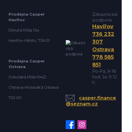
Zákaznická
Prodejna Casper
podpora
Havířov
Havířov
Dlouhá třída 13a
736 232
Havířov-Město, 736 01
307
Ostrava
778 585
Prodejna Casper
851
Ostrava
Po-Pá, 9-18
hod. So 9-12
Sokolská třída 104/2
h.
Ostrava-Moravská Ostrava
702 00
casper.finance
@seznam.cz