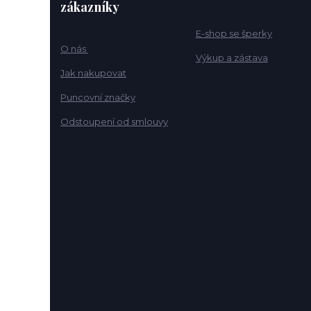
zákazníky
E-shop se šperky
O nás
Výkup a zástava
Jak nakupovat
Puncovní značky
Odstoupení od smlouvy