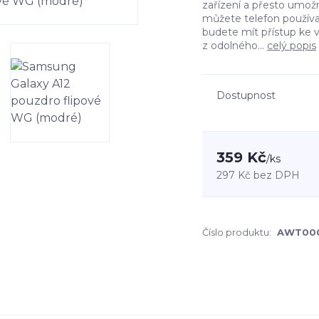
zařízení a přesto umožn
můžete telefon používa
budete mít přístup ke 
z odolného...
celý popis
Dostupnost
359 Kč
/
ks
297 Kč
bez DPH
Číslo produktu:
AWT00