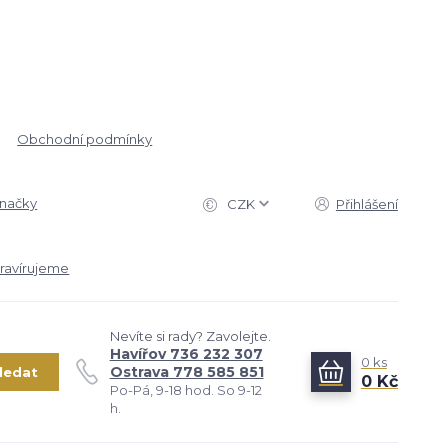
Obchodní podmínky
značky
CZK
Přihlášení
ravírujeme
Nevíte si rady? Zavolejte.
Havířov 736 232 307
0
ks
Ostrava 778 585 851
ledat
0 Kč
Po-Pá, 9-18 hod. So 9-12
h.