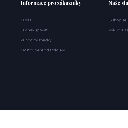
Informace pro zákazníky
Naše sl
O nás
E-shop se
Jak nakupovat
Výkup a z
Puncovní značky
Odstoupení od smlouvy