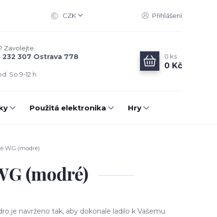
CZK
Přihlášení
? Zavolejte.
0
ks
6 232 307 Ostrava 778
0 Kč
d. So 9-12 h.
ky
Použitá elektronika
Hry
vé WG (modré)
 WG (modré)
ro je navrženo tak, aby dokonale ladilo k Vašemu