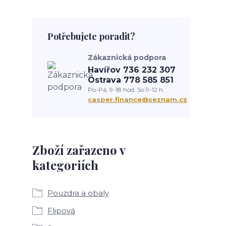
Potřebujete poradit?
Zákaznická podpora
Havířov 736 232 307
Ostrava 778 585 851
Po-Pá, 9-18 hod. So 9-12 h.
casper.finance@seznam.cz
Zboží zařazeno v
kategoriích
Pouzdra a obaly
Flipová