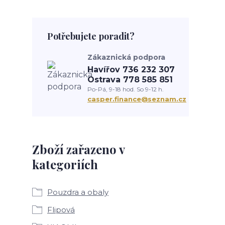
Potřebujete poradit?
Zákaznická podpora
Havířov 736 232 307
Ostrava 778 585 851
Po-Pá, 9-18 hod. So 9-12 h.
casper.finance@seznam.cz
Zboží zařazeno v
kategoriích
Pouzdra a obaly
Flipová