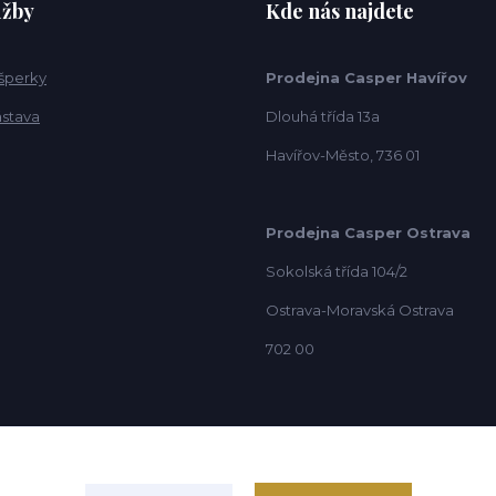
užby
Kde nás najdete
 šperky
Prodejna Casper Havířov
ástava
Dlouhá třída 13a
Havířov-Město, 736 01
Prodejna Casper Ostrava
Sokolská třída 104/2
Ostrava-Moravská Ostrava
702 00