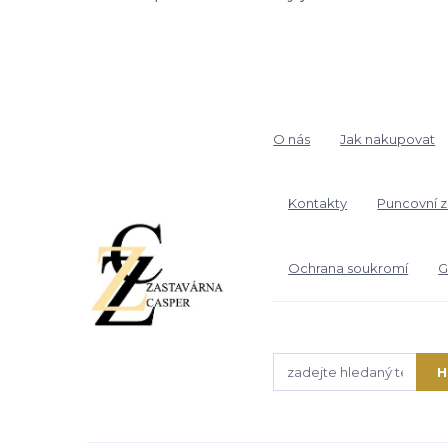
O nás
Jak nakupovat
Kontakty
Puncovní 
Ochrana soukromí
G
H