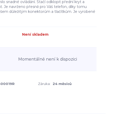
ilo snadné ovládání. Stačí odklopit přední kryt a
t. Je navrženo přesně pro Váš telefon, díky tomu
všem důležitým konektorům a tlačítkům. Je vyrobené
Není skladem
Momentálně není k dispozici
00019R
Záruka:
24 měsíců