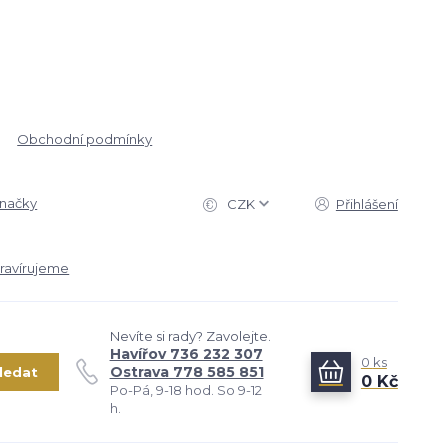
Obchodní podmínky
značky
CZK
Přihlášení
ravírujeme
Nevíte si rady? Zavolejte.
Havířov 736 232 307
0
ks
Ostrava 778 585 851
ledat
0 Kč
Po-Pá, 9-18 hod. So 9-12
h.