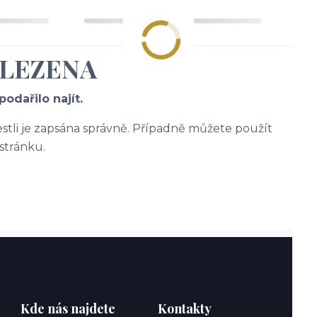
ALEZENA
odařilo najít.
jestli je zapsána správně. Případně můžete použít
stránku.
Kde nás najdete
Kontakty