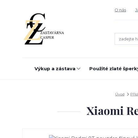
O nás
J
Výkup a zástava
Použité zlaté šperk
Úvod
Přís
Xiaomi Re