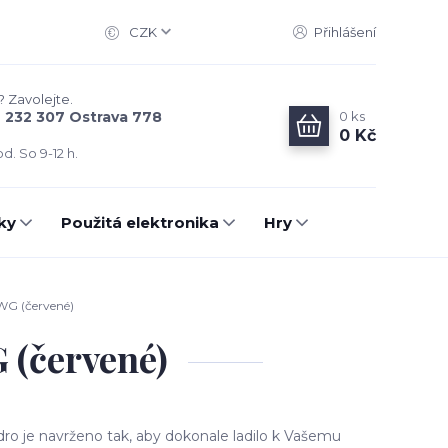
CZK
Přihlášení
? Zavolejte.
0
ks
6 232 307 Ostrava 778
0 Kč
d. So 9-12 h.
ky
Použitá elektronika
Hry
WG (červené)
 (červené)
ro je navrženo tak, aby dokonale ladilo k Vašemu