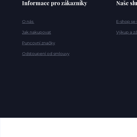
Informace pro zákazníky
Naše sl
O nás
E-shop se
Jak nakupovat
Výkup a z
Puncovní značky
Odstoupení od smlouvy