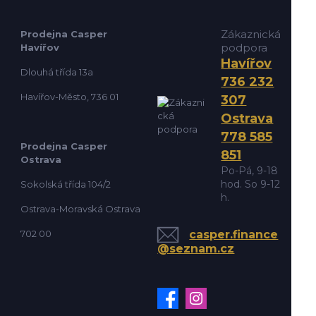
Zákaznická
Prodejna Casper
podpora
Havířov
Havířov
Dlouhá třída 13a
736 232
Havířov-Město, 736 01
307
Ostrava
778 585
Prodejna Casper
851
Ostrava
Po-Pá, 9-18
hod. So 9-12
Sokolská třída 104/2
h.
Ostrava-Moravská Ostrava
702 00
casper.finance
@seznam.cz