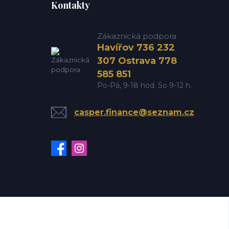
Kontakty
Zákaznická podpora
Havířov 736 232
307 Ostrava 778
585 851
Po-Pá, 9-18 hod. So 9-12 h.
casper.finance@seznam.cz