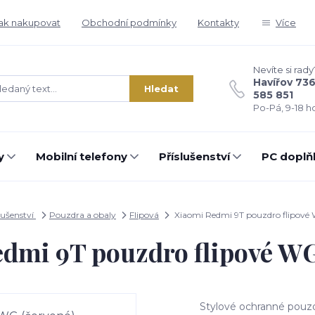
ak nakupovat
Obchodní podmínky
Kontakty
Více
Nevíte si rady
Havířov 73
Hledat
585 851
Po-Pá, 9-18 ho
y
Mobilní telefony
Příslušenství
PC doplň
lušenství
Pouzdra a obaly
Flipová
Xiaomi Redmi 9T pouzdro flipové 
dmi 9T pouzdro flipové WG
Stylové ochranné pouzd