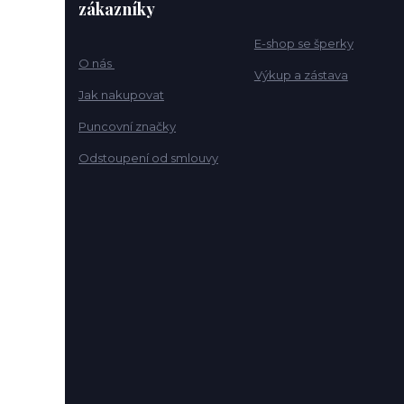
zákazníky
E-shop se šperky
O nás
Výkup a zástava
Jak nakupovat
Puncovní značky
Odstoupení od smlouvy