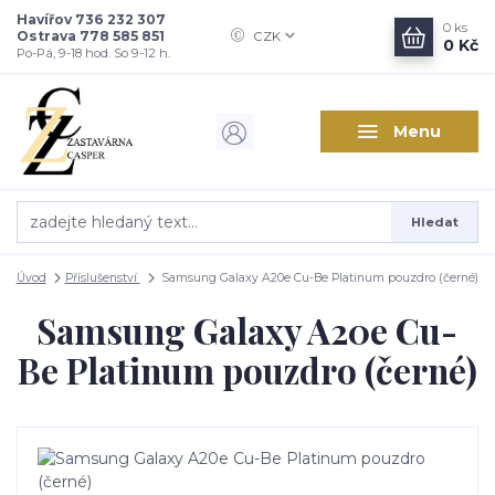
Havířov 736 232 307
0
ks
Ostrava 778 585 851
CZK
0 Kč
Po-Pá, 9-18 hod. So 9-12 h.
Menu
Hledat
Úvod
Příslušenství
Samsung Galaxy A20e Cu-Be Platinum pouzdro (černé)
Samsung Galaxy A20e Cu-
Be Platinum pouzdro (černé)