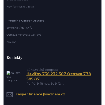
Havířov-Město, 736 01
Prodejna Casper Ostrava
Sokolská třída 104/2
Ostrava-Moravská Ostrava
702 00
Kontakty
Zákaznická podpora
Havířov 736 232 307 Ostrava 778
585 851
Po-Pá, 9-18 hod. So 9-12 h.
casper.finance@seznam.cz