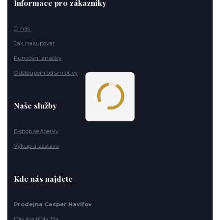
Informace pro zákazníky
O nás
Jak nakupovat
Puncovní značky
Odstoupení od smlouvy
Naše služby
E-shop se šperky
Výkup a zástava
Kde nás najdete
Prodejna Casper Havířov
Dlouhá třída 13a