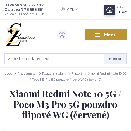
Havířov 736 232 307
0
ks
Ostrava 778 585 851
CZK
0 Kč
Po-Pá, 9-18 hod. So 9-12 h.
Menu
Hledat
Úvod
Příslušenství
Pouzdra a obaly
Flipová
Xiaomi Redmi Note 10 5G
/ Poco M3 Pro 5G pouzdro flipové WG (červené)
Xiaomi Redmi Note 10 5G /
Poco M3 Pro 5G pouzdro
flipové WG (červené)