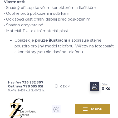
Vlastnosti:
• Snadný přístup ke všem konektorům a tlačítkům
• Odolné proti poškození a oděrkám
• Odklápěcí část chrání displej před poškozením
• Snadno omyvatelné
• Materiál: PU textilní materiál, plast
Obrázek je
pouze ilustrační
a zobrazuje stejné
pouzdro pro jiný model telefonu. Výřezy na fotoaparát
a konektory jsou dle daného telefonu.
Havířov 736 232 307
0
ks
Ostrava 778 585 851
CZK
0 Kč
Po-Pá, 9-18 hod. So 9-12 h.
Menu