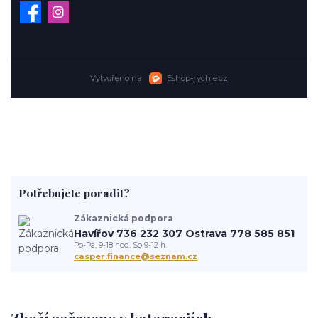
Vytvořeno na
Eshop-rychle.cz
Potřebujete poradit?
Zákaznická podpora
Havířov 736 232 307 Ostrava 778 585 851
Po-Pá, 9-18 hod. So 9-12 h.
casper.finance@seznam.cz