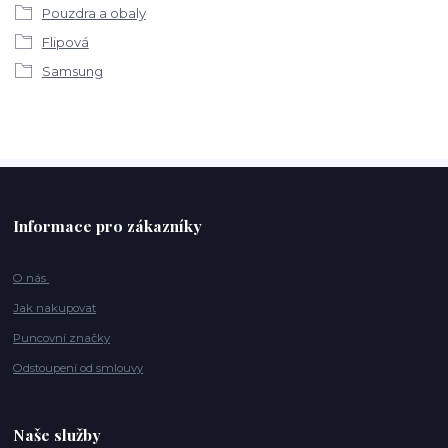
Pouzdra a obaly
Flipová
Samsung
Informace pro zákazníky
O nás
Jak nakupovat
Puncovní značky
Odstoupení od smlouvy
Naše služby