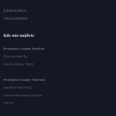
E-shop se šperky
Výkup a zástava
Kde nás najdete
Prodejna Casper Havířov
Dlouhá třída 13a
Havířov-Město, 736 01
Prodejna Casper Ostrava
Sokolská třída 104/2
Ostrava-Moravská Ostrava
702 00