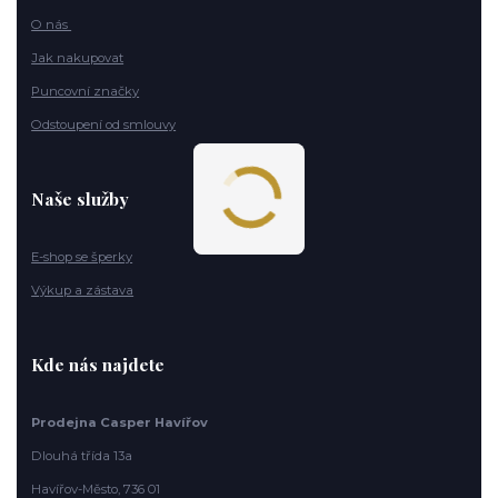
O nás
Jak nakupovat
Puncovní značky
Odstoupení od smlouvy
Naše služby
E-shop se šperky
Výkup a zástava
Kde nás najdete
Prodejna Casper Havířov
Dlouhá třída 13a
Havířov-Město, 736 01