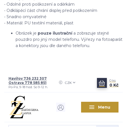
• Odolné proti poškození a oděrkám
• Odklápěcí část chrání displej před poškozením
• Snadno omyvatelné
• Materiál: PU textilní materiál, plast
Obrázek je
pouze ilustrační
a zobrazuje stejné
pouzdro pro jiný model telefonu. Výřezy na fotoaparát
a konektory jsou dle daného telefonu.
Havířov 736 232 307
0
ks
Ostrava 778 585 851
CZK
0 Kč
Po-Pá, 9-18 hod. So 9-12 h.
Menu