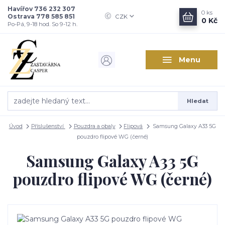
Havířov 736 232 307
0
ks
Ostrava 778 585 851
CZK
0 Kč
Po-Pá, 9-18 hod. So 9-12 h.
Menu
Hledat
Úvod
Příslušenství
Pouzdra a obaly
Flipová
Samsung Galaxy A33 5G
pouzdro flipové WG (černé)
Samsung Galaxy A33 5G
pouzdro flipové WG (černé)