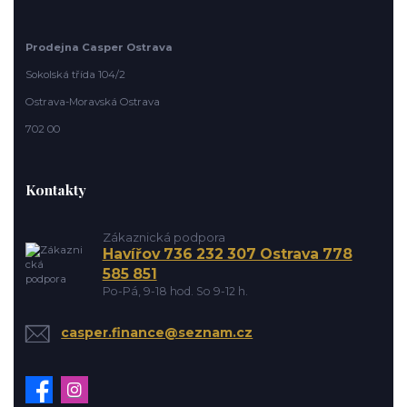
Prodejna Casper Ostrava
Sokolská třída 104/2
Ostrava-Moravská Ostrava
702 00
Kontakty
Zákaznická podpora
Havířov 736 232 307 Ostrava 778
585 851
Po-Pá, 9-18 hod. So 9-12 h.
casper.finance@seznam.cz