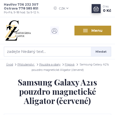
Havířov 736 232 307
0
ks
Ostrava 778 585 851
CZK
0 Kč
Po-Pá, 9-18 hod. So 9-12 h.
Menu
Hledat
Úvod
Příslušenství
Pouzdra a obaly
Flipová
Samsung Galaxy A21s
pouzdro magnetické Aligator (červené)
Samsung Galaxy A21s
pouzdro magnetické
Aligator (červené)