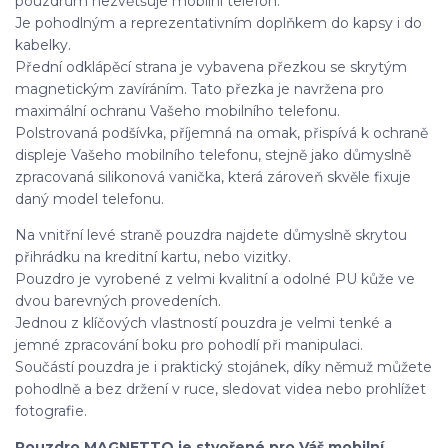
pouzdrům nezvětšuje mobilní telefon.
Je pohodlným a reprezentativním doplňkem do kapsy i do
kabelky.
Přední odklápěcí strana je vybavena přezkou se skrytým
magnetickým zavíráním. Tato přezka je navržena pro
maximální ochranu Vašeho mobilního telefonu.
Polstrovaná podšívka, příjemná na omak, přispívá k ochraně
displeje Vašeho mobilního telefonu, stejně jako důmyslně
zpracovaná silikonová vanička, která zároveň skvěle fixuje
daný model telefonu.
Na vnitřní levé straně pouzdra najdete důmyslně skrytou
přihrádku na kreditní kartu, nebo vizitky.
Pouzdro je vyrobené z velmi kvalitní a odolné PU kůže ve
dvou barevných provedeních.
Jednou z klíčových vlastností pouzdra je velmi tenké a
jemné zpracování boku pro pohodlí při manipulaci.
Součástí pouzdra je i praktický stojánek, díky němuž můžete
pohodlně a bez držení v ruce, sledovat videa nebo prohlížet
fotografie.
Pouzdro MAGNETTO je stvořené pro Váš mobilní