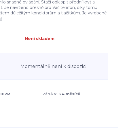
ilo snadné ovládání. Stačí odklopit přední kryt a
t. Je navrženo přesně pro Váš telefon, díky tomu
všem důležitým konektorům a tlačítkům. Je vyrobené
is
Není skladem
Momentálně není k dispozici
002R
Záruka:
24 měsíců