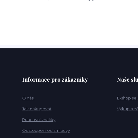
Informace pro zákazníky
Naše sl
O nás
E-shop se
Jak nakupovat
Výkup a z
Puncovní značky
Odstoupení od smlouvy