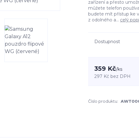
zařízení a přesto umožn
můžete telefon používa
budete mít přístup ke 
z odolného a...
celý pop
Dostupnost
359 Kč
/
ks
297 Kč
bez DPH
Číslo produktu:
AWT00