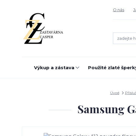
O nás
J
Výkup a zástava
Použité zlaté šperk
Úvod
Příslu
Samsung Ga