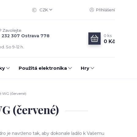
CZK
Přihlášení
? Zavolejte.
0
ks
6 232 307 Ostrava 778
0 Kč
d. So 9-12 h.
ky
Použitá elektronika
Hry
é WG (červené)
G (červené)
ro je navrženo tak, aby dokonale ladilo k Vašemu