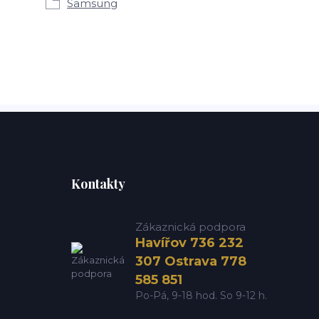
Samsung
Kontakty
Zákaznická podpora
Havířov 736 232
307 Ostrava 778
585 851
Po-Pá, 9-18 hod. So 9-12 h.