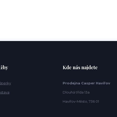
užby
Kde nás najdete
 šperky
Prodejna Casper Havířov
ástava
Dlouhá třída 13a
Havířov-Město, 736 01