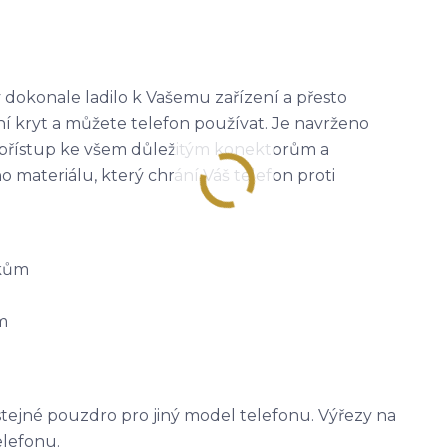
 dokonale ladilo k Vašemu zařízení a přesto
ní kryt a můžete telefon používat. Je navrženo
 přístup ke všem důležitým konektorům a
materiálu, který chrání Váš telefon proti
tkům
m
stejné pouzdro pro jiný model telefonu. Výřezy na
elefonu.