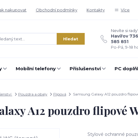
ak nakupovat
Obchodní podmínky
Kontakty
Více
Nevíte si rady
Havířov 73
Hledat
585 851
Po-Pá, 9-18 ho
y
Mobilní telefony
Příslušenství
PC doplň
šenství
Pouzdra a obaly
Flipová
Samsung Galaxy A12 pouzdro flipov
laxy A12 pouzdro flipové W
Stylové ochranné pouzd