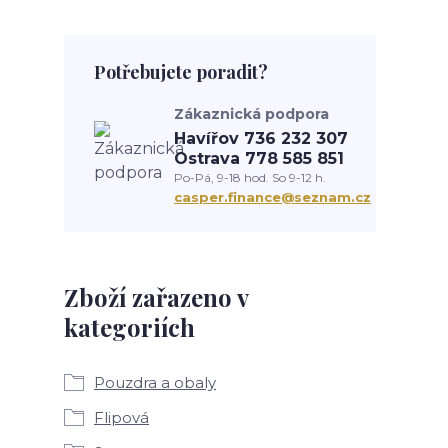
Potřebujete poradit?
Zákaznická podpora
Havířov 736 232 307
Ostrava 778 585 851
Po-Pá, 9-18 hod. So 9-12 h.
casper.finance@seznam.cz
Zboží zařazeno v
kategoriích
Pouzdra a obaly
Flipová