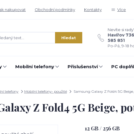
ak nakupovat
Obchodní podmínky
Kontakty
Více
Nevíte si rady
Havířov 73
Hledat
585 851
Po-Pá, 9-18 ho
y
Mobilní telefony
Příslušenství
PC doplň
ní telefony
Mobilní telefony- použité
Samsung Galaxy Z Fold4 5G Beige, 
laxy Z Fold4 5G Beige, po
12 GB / 256 GB