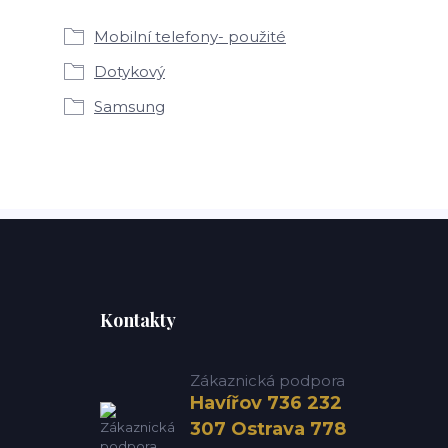
Mobilní telefony- použité
Dotykový
Samsung
Kontakty
Zákaznická podpora
Havířov 736 232
307 Ostrava 778