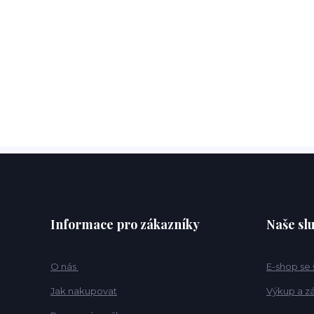
Informace pro zákazníky
Naše sl
O nás
E-shop se
Jak nakupovat
Výkup a z