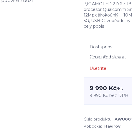
7,6" AMOLED 2176 × 181
procesor Qualcomm Snap
12Mpx širokoúhlý + 10M
5G, USB-C, voděodolný d
celý popis
Dostupnost
Cena před slevou
Ušetříte
9 990 Kč
/
ks
9 990 Kč
bez DPH
Číslo produktu:
AWU00
Pobočka:
Havířov