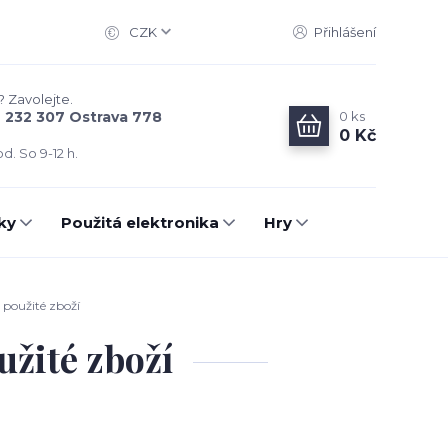
CZK
Přihlášení
? Zavolejte.
0
ks
6 232 307 Ostrava 778
0 Kč
d. So 9-12 h.
ky
Použitá elektronika
Hry
použité zboží
užité zboží