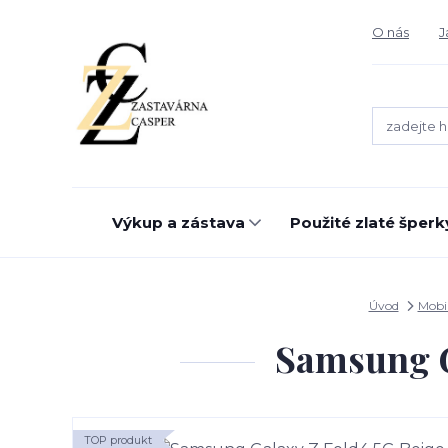
O nás
J
Výkup a zástava
Použité zlaté šperk
Úvod
Mobil
Samsung Ga
TOP produkt