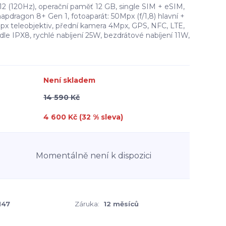
2 (120Hz), operační paměť 12 GB, single SIM + eSIM,
dragon 8+ Gen 1, fotoaparát: 50Mpx (f/1,8) hlavní +
px teleobjektiv, přední kamera 4Mpx, GPS, NFC, LTE,
le IPX8, rychlé nabíjení 25W, bezdrátové nabíjení 11W,
Není skladem
14 590 Kč
4 600 Kč (
32
% sleva)
Momentálně není k dispozici
147
Záruka:
12 měsíců