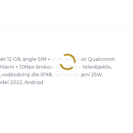
měť 12 GB, single SIM + eSIM, procesor Qualcomm
hlavní + 12Mpx širokoúhlý + 10Mpx teleobjektiv,
 voděodolný dle IPX8, rychlé nabíjení 25W,
odel 2022, Android