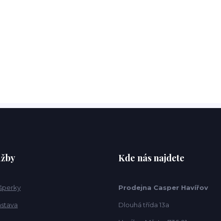
užby
Kde nás najdete
 šperky
Prodejna Casper Havířov
ástava
Dlouhá třída 13a