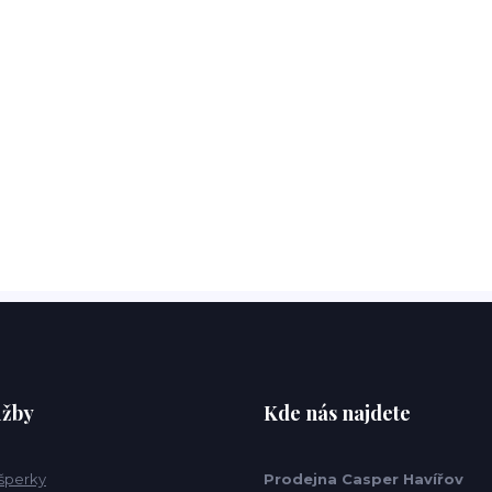
užby
Kde nás najdete
 šperky
Prodejna Casper Havířov