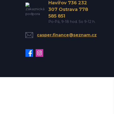
Havířov 736 232
307 Ostrava 778
585 851
Po-Pá, 9-18 hod. So 9-12 h.
casper.finance@seznam.cz