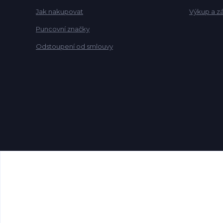
Jak nakupovat
Výkup a z
Puncovní značky
Odstoupení od smlouvy