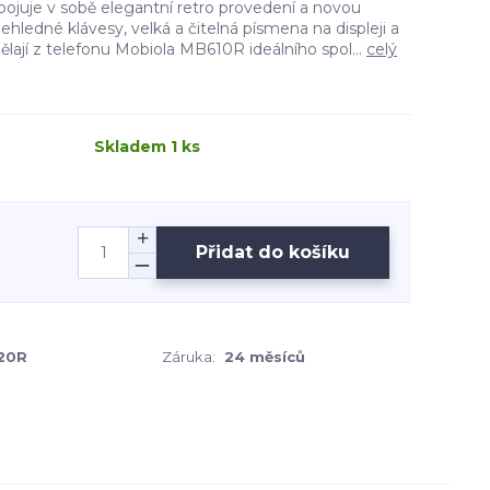
 Spojuje v sobě elegantní retro provedení a novou
ehledné klávesy, velká a čitelná písmena na displeji a
dělají z telefonu Mobiola MB610R ideálního spol...
celý
Skladem 1 ks
Přidat do košíku
20R
Záruka:
24 měsíců