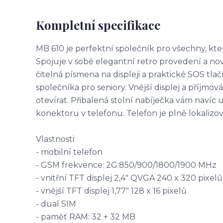
Kompletní specifikace
MB 610 je perfektní společník pro všechny, kteří
Spojuje v sobě elegantní retro provedení a no
čitelná písmena na displeji a praktické SOS tla
společníka pro seniory. Vnější displej a příjmov
otevírat. Přibalená stolní nabíječka vám navíc u
konektoru v telefonu. Telefon je plně lokalizo
Vlastnosti:
- mobilní telefon
- GSM frekvence: 2G:850/900/1800/1900 MHz
- vnitřní TFT displej 2,4" QVGA 240 x 320 pixelů
- vnější TFT displej 1,77" 128 x 16 pixelů
- dual SIM
- paměť RAM: 32 + 32 MB