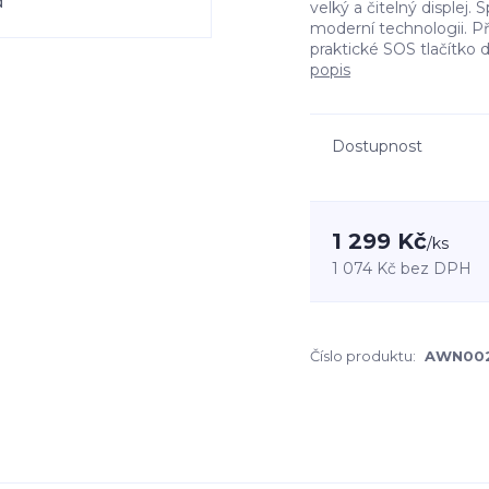
velký a čitelný displej.
moderní technologii. Př
praktické SOS tlačítko 
popis
Dostupnost
1 299 Kč
/
ks
1 074 Kč
bez DPH
Číslo produktu:
AWN00