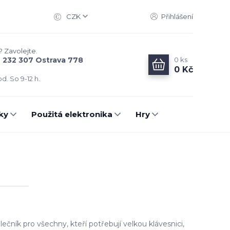
CZK
Přihlášení
? Zavolejte.
0
ks
6 232 307 Ostrava 778
0 Kč
d. So 9-12 h.
ky
Použitá elektronika
Hry
ečník pro všechny, kteří potřebují velkou klávesnici,