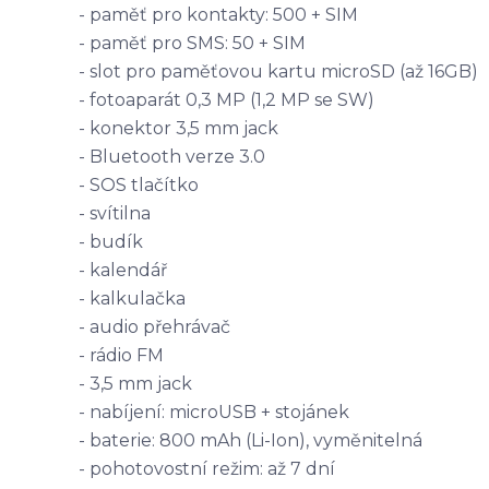
- paměť pro kontakty: 500 + SIM
- paměť pro SMS: 50 + SIM
- slot pro paměťovou kartu microSD (až 16GB)
- fotoaparát 0,3 MP (1,2 MP se SW)
- konektor 3,5 mm jack
- Bluetooth verze 3.0
- SOS tlačítko
- svítilna
- budík
- kalendář
- kalkulačka
- audio přehrávač
- rádio FM
- 3,5 mm jack
- nabíjení: microUSB + stojánek
- baterie: 800 mAh (Li-Ion), vyměnitelná
- pohotovostní režim: až 7 dní