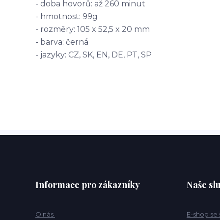
- doba hovorů: až 260 minut
- hmotnost: 99g
- rozměry: 105 x 52,5 x 20 mm
- barva: černá
- jazyky: CZ, SK, EN, DE, PT, SP
Informace pro zákazníky
Naše sl
O nás
E-shop se