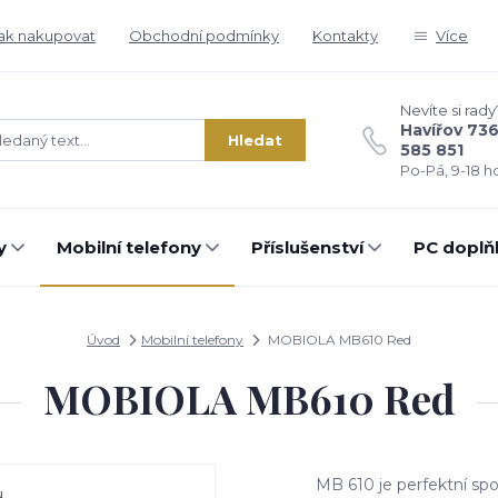
ak nakupovat
Obchodní podmínky
Kontakty
Více
Nevíte si rady
Havířov 73
Hledat
585 851
Po-Pá, 9-18 ho
y
Mobilní telefony
Příslušenství
PC doplň
Úvod
Mobilní telefony
MOBIOLA MB610 Red
MOBIOLA MB610 Red
MB 610 je perfektní spol