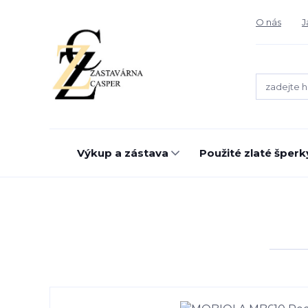
O nás
J
Výkup a zástava
Použité zlaté šperk