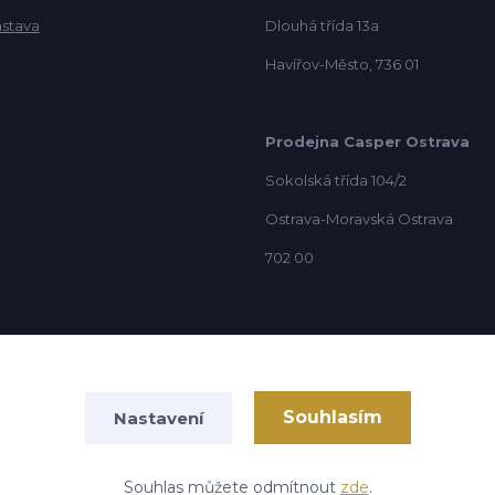
ástava
Dlouhá třída 13a
Havířov-Město, 736 01
Prodejna Casper Ostrava
Sokolská třída 104/2
Ostrava-Moravská Ostrava
702 00
Souhlasím
Nastavení
Vytvořeno na
Eshop-rychle.cz
Souhlas můžete odmítnout
zde
.