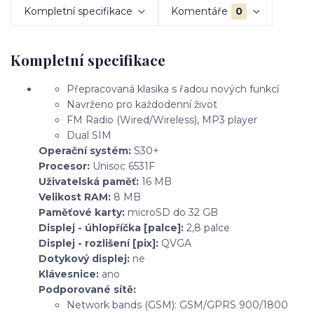
Kompletní specifikace
Komentáře
0
Kompletní specifikace
Přepracovaná klasika s řadou nových funkcí
Navrženo pro každodenní život
FM Radio (Wired/Wireless), MP3 player
Dual SIM
Operační systém:
S30+
Procesor:
Unisoc 6531F
Uživatelská paměť:
16 MB
Velikost RAM:
8 MB
Paměťové karty:
microSD do 32 GB
Displej - úhlopříčka [palce]:
2,8 palce
Displej - rozlišení [pix]:
QVGA
Dotykový displej:
ne
Klávesnice:
ano
Podporované sítě:
Network bands (GSM): GSM/GPRS 900/1800