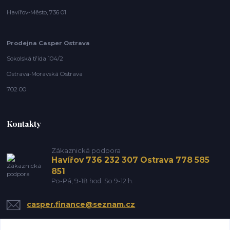
Havířov-Město, 736 01
Prodejna Casper Ostrava
Sokolská třída 104/2
Ostrava-Moravská Ostrava
702 00
Kontakty
Zákaznická podpora
Havířov 736 232 307 Ostrava 778 585
851
Po-Pá, 9-18 hod. So 9-12 h.
casper.finance@seznam.cz