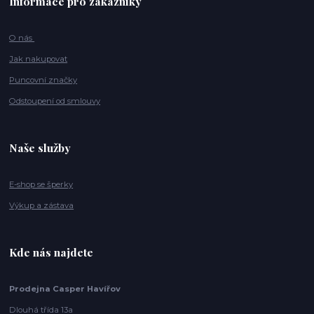
Informace pro zákazníky
O nás
Jak nakupovat
Puncovní značky
Odstoupení od smlouvy
Naše služby
E-shop se šperky
Výkup a zástava
Kde nás najdete
Prodejna Casper Havířov
Dlouhá třída 13a