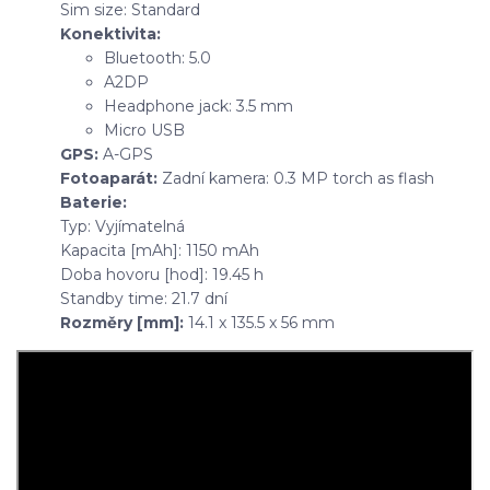
Sim size: Standard
Konektivita:
Bluetooth: 5.0
A2DP
Headphone jack: 3.5 mm
Micro USB
GPS:
A-GPS
Fotoaparát:
Zadní kamera: 0.3 MP torch as flash
Baterie:
Typ: Vyjímatelná
Kapacita [mAh]: 1150 mAh
Doba hovoru [hod]: 19.45 h
Standby time: 21.7 dní
Rozměry [mm]:
14.1 x 135.5 x 56 mm