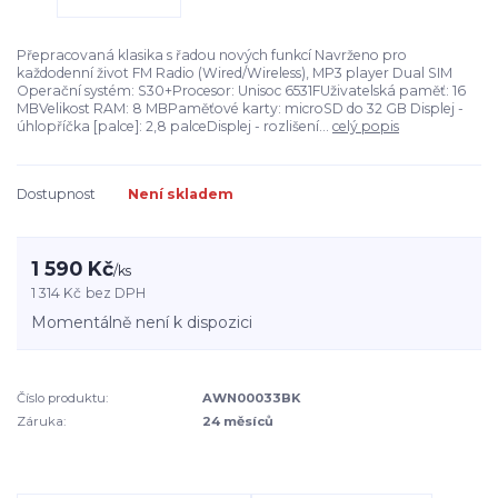
Přepracovaná klasika s řadou nových funkcí Navrženo pro
každodenní život FM Radio (Wired/Wireless), MP3 player Dual SIM
Operační systém: S30+Procesor: Unisoc 6531FUživatelská paměť: 16
MBVelikost RAM: 8 MBPaměťové karty: microSD do 32 GB Displej -
úhlopříčka [palce]: 2,8 palceDisplej - rozlišení...
celý popis
Dostupnost
Není skladem
1 590 Kč
/
ks
1 314 Kč
bez DPH
Momentálně není k dispozici
Číslo produktu:
AWN00033BK
Záruka:
24 měsíců