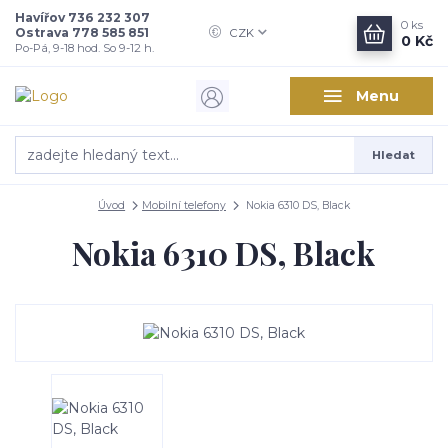
Havířov 736 232 307
0
ks
Ostrava 778 585 851
CZK
0 Kč
Po-Pá, 9-18 hod. So 9-12 h.
Menu
Hledat
Úvod
Mobilní telefony
Nokia 6310 DS, Black
Nokia 6310 DS, Black