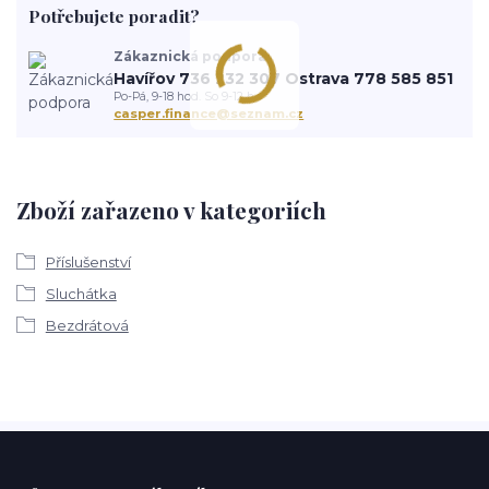
Potřebujete poradit?
Zákaznická podpora
Havířov 736 232 307 Ostrava 778 585 851
Po-Pá, 9-18 hod. So 9-12 h.
casper.finance@seznam.cz
Zboží zařazeno v kategoriích
Příslušenství
Sluchátka
Bezdrátová