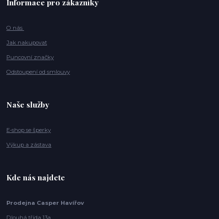
Informace pro zákazníky
O nás
Jak nakupovat
Puncovní značky
Odstoupení od smlouvy
Naše služby
E-shop se šperky
Výkup a zástava
Kde nás najdete
Prodejna Casper Havířov
Dlouhá třída 13a