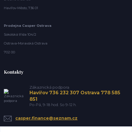
Havířov-Město, 736 01
Prodejna Casper Ostrava
Sokolská třída 104/2
Ostrava-Moravská Ostrava
702 00
Kontakty
Zákaznická podpora
Havířov 736 232 307 Ostrava 778 585
851
Po-Pá, 9-18 hod. So 9-12 h.
casper.finance@seznam.cz