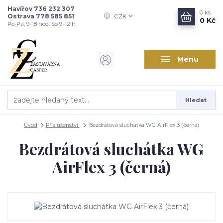
Havířov 736 232 307
0
ks
Ostrava 778 585 851
CZK
0 Kč
Po-Pá, 9-18 hod. So 9-12 h.
Menu
Hledat
Úvod
Příslušenství
Bezdrátová sluchátka WG AirFlex 3 (černá)
Bezdrátová sluchátka WG
AirFlex 3 (černá)