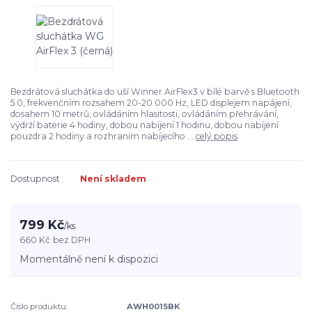
Bezdrátová sluchátka do uší Winner AirFlex3 v bílé barvě s Bluetooth
5.0, frekvenčním rozsahem 20-20 000 Hz, LED displejem napájení,
dosahem 10 metrů, ovládáním hlasitosti, ovládáním přehrávání,
výdrží baterie 4 hodiny, dobou nabíjení 1 hodinu, dobou nabíjení
pouzdra 2 hodiny a rozhraním nabíjecího ...
celý popis
Dostupnost
Není skladem
799 Kč
/
ks
660 Kč
bez DPH
Momentálně není k dispozici
Číslo produktu:
AWH0015BK