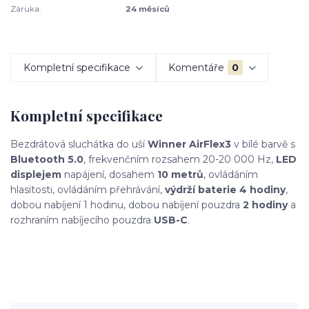
Záruka:
24 měsíců
Kompletní specifikace
Komentáře
0
Kompletní specifikace
Bezdrátová sluchátka do uší
Winner AirFlex3
v bílé barvě s
Bluetooth 5.0
, frekvenčním rozsahem 20-20 000 Hz,
LED
displejem
napájení, dosahem
10 metrů
, ovládáním
hlasitosti, ovládáním přehrávání,
výdrží baterie 4 hodiny
,
dobou nabíjení 1 hodinu, dobou nabíjení pouzdra
2 hodiny
a
rozhraním nabíjecího pouzdra
USB-C
.