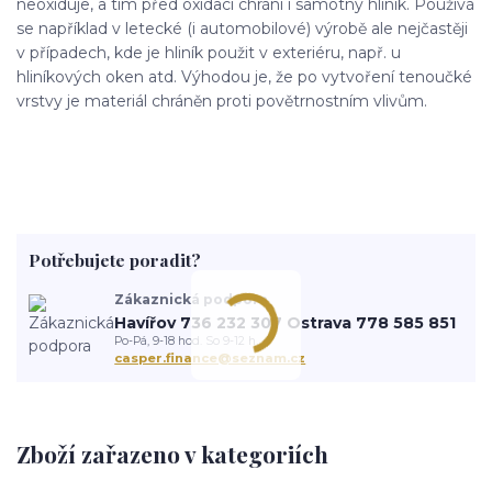
neoxiduje, a tím před oxidací chrání i samotný hliník. Používá
se například v letecké (i automobilové) výrobě ale nejčastěji
v případech, kde je hliník použit v exteriéru, např. u
hliníkových oken atd. Výhodou je, že po vytvoření tenoučké
vrstvy je materiál chráněn proti povětrnostním vlivům.
Potřebujete poradit?
Zákaznická podpora
Havířov 736 232 307 Ostrava 778 585 851
Po-Pá, 9-18 hod. So 9-12 h.
casper.finance@seznam.cz
Zboží zařazeno v kategoriích