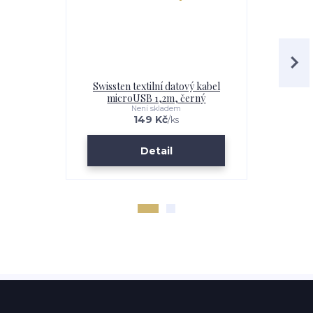
Swissten textilní datový kabel
Swissten 
microUSB 1,2m, černý
micro
Není skladem
149 Kč
/
ks
Detail