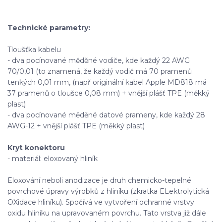
Technické parametry:
Tloušťka kabelu
- dva pocínované měděné vodiče, kde každý 22 AWG
70/0,01 (to znamená, že každý vodič má 70 pramenů
tenkých 0,01 mm, (např originální kabel Apple MD818 má
37 pramenů o tloušce 0,08 mm) + vnější plášť TPE (měkký
plast)
- dva pocínované měděné datové prameny, kde každý 28
AWG-12 + vnější plášť TPE (měkký plast)
Kryt konektoru
- materiál: eloxovaný hliník
Eloxování neboli anodizace je druh chemicko-tepelné
povrchové úpravy výrobků z hliníku (zkratka ELektrolytická
OXidace hliníku). Spočívá ve vytvoření ochranné vrstvy
oxidu hliníku na upravovaném povrchu. Tato vrstva již dále