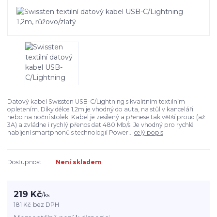
Datový kabel Swissten USB-C/Lightning s kvalitním textilním
opletením. Díky délce 1,2m je vhodný do auta, na stůl v kanceláři
nebo na noční stolek. Kabel je zesílený a přenese tak větší proud (až
3A) a zvládne i rychlý přenos dat 480 Mb/s. Je vhodný pro rychlé
nabíjení smartphonů s technologií Power...
celý popis
Dostupnost
Není skladem
219 Kč
/
ks
181 Kč
bez DPH