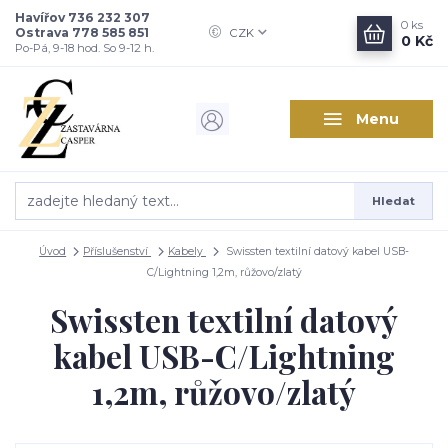
Havířov 736 232 307
0
ks
Ostrava 778 585 851
CZK
0 Kč
Po-Pá, 9-18 hod. So 9-12 h.
Menu
Hledat
Úvod
Příslušenství
Kabely
Swissten textilní datový kabel USB-
C/Lightning 1,2m, růžovo/zlatý
Swissten textilní datový
kabel USB-C/Lightning
1,2m, růžovo/zlatý