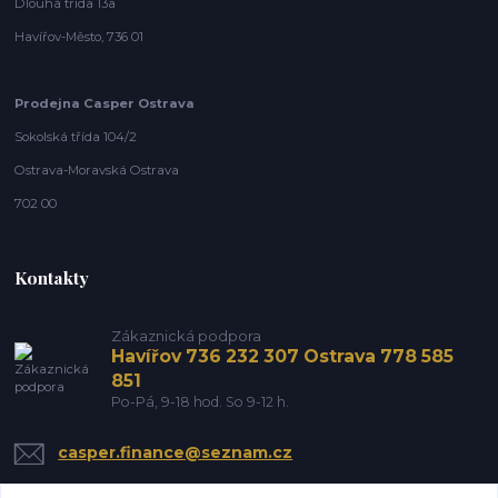
Dlouhá třída 13a
Havířov-Město, 736 01
Prodejna Casper Ostrava
Sokolská třída 104/2
Ostrava-Moravská Ostrava
702 00
Kontakty
Zákaznická podpora
Havířov 736 232 307 Ostrava 778 585
851
Po-Pá, 9-18 hod. So 9-12 h.
casper.finance@seznam.cz