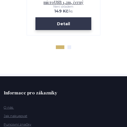
microUSB 1,2m, černý
micro
Není skladem
149 Kč
/
ks
Detail
Informace pro zákazníky
O nás
Jak nakupovat
Puncovní značky