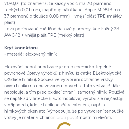
70/0,01 (to znamená, že každý vodič má 70 pramenů
tenkých 0,01 mm, (např originální kabel Apple MD818 má
37 pramenů o tloušce 0,08 mm) + vnější plášť TPE (měkký
plast)
- dva pocínované měděné datové prameny, kde každý 28
AWG-12 + vnější plášť TPE (měkký plast)
Kryt konektoru
- materiál: eloxovaný hliník
Eloxování neboli anodizace je druh chemicko-tepelné
povrchové úpravy výrobků z hliníku (zkratka ELektrolytická
OXidace hliníku). Spočívá ve vytvoření ochranné vrstvy
oxidu hliníku na upravovaném povrchu. Tato vrstva již dále
neoxiduje, a tím před oxidací chrání i samotný hliník. Používá
se například v letecké (i automobilové) výrobě ale nejčastěji
v případech, kde je hliník použit v exteriéru, např. u
hliníkových oken atd. Výhodou je, že po vytvoření tenoučké
vrstvy je materiál chráněn proti povětrnostním vlivům.