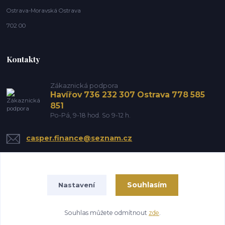
Ostrava-Moravská Ostrava
702 00
Kontakty
Zákaznická podpora
Havířov 736 232 307 Ostrava 778 585
851
Po-Pá, 9-18 hod. So 9-12 h.
casper.finance@seznam.cz
Souhlasím
Nastavení
Souhlas můžete odmítnout
zde
.
Vytvořeno na
Eshop-rychle.cz