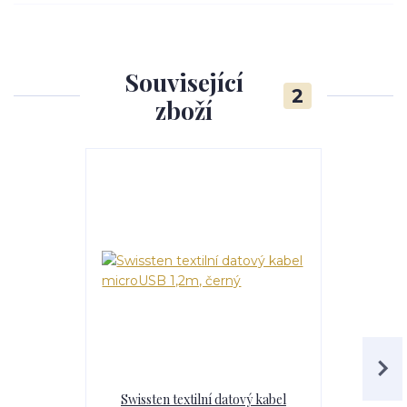
Související
2
zboží
Swissten textilní datový kabel
Swissten 