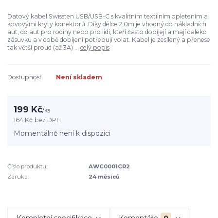
Datový kabel Swissten USB/USB-C s kvalitním textilním opletením a
kovovými kryty konektorů. Díky délce 2,0m je vhodný do nákladních
aut, do aut pro rodiny nebo pro lidi, kteří často dobíjejí a mají daleko
zásuvku a v době dobíjení potřebují volat. Kabel je zesílený a přenese
tak větší proud (až 3A) ...
celý popis
Dostupnost
Není skladem
199 Kč
/
ks
164 Kč
bez DPH
Momentálně není k dispozici
Číslo produktu:
AWC0001CR2
Záruka:
24 měsíců
Kompletní specifikace
Komentáře
0