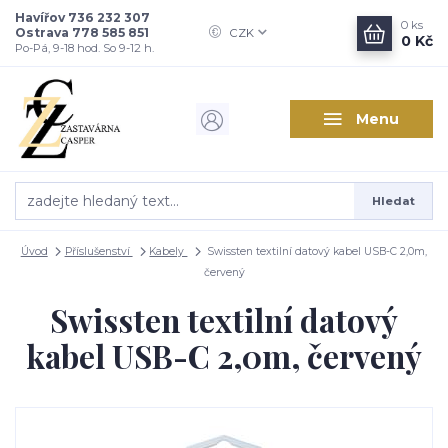
Havířov 736 232 307
0
ks
Ostrava 778 585 851
CZK
0 Kč
Po-Pá, 9-18 hod. So 9-12 h.
Menu
Hledat
Úvod
Příslušenství
Kabely
Swissten textilní datový kabel USB-C 2,0m,
červený
Swissten textilní datový
kabel USB-C 2,0m, červený