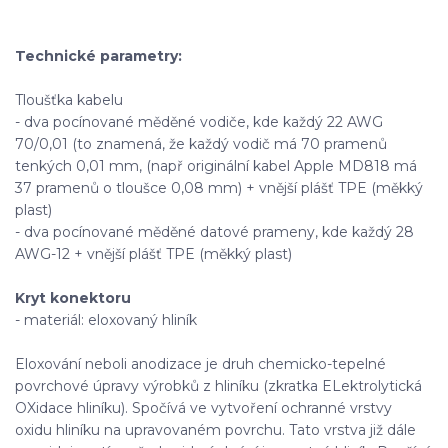
Technické parametry:
Tloušťka kabelu
- dva pocínované měděné vodiče, kde každý 22 AWG
70/0,01 (to znamená, že každý vodič má 70 pramenů
tenkých 0,01 mm, (např originální kabel Apple MD818 má
37 pramenů o tloušce 0,08 mm) + vnější plášť TPE (měkký
plast)
- dva pocínované měděné datové prameny, kde každý 28
AWG-12 + vnější plášť TPE (měkký plast)
Kryt konektoru
- materiál: eloxovaný hliník
Eloxování neboli anodizace je druh chemicko-tepelné
povrchové úpravy výrobků z hliníku (zkratka ELektrolytická
OXidace hliníku). Spočívá ve vytvoření ochranné vrstvy
oxidu hliníku na upravovaném povrchu. Tato vrstva již dále