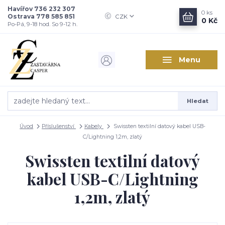
Havířov 736 232 307
0
ks
Ostrava 778 585 851
CZK
0 Kč
Po-Pá, 9-18 hod. So 9-12 h.
Menu
Hledat
Úvod
Příslušenství
Kabely
Swissten textilní datový kabel USB-
C/Lightning 1,2m, zlatý
Swissten textilní datový
kabel USB-C/Lightning
1,2m, zlatý