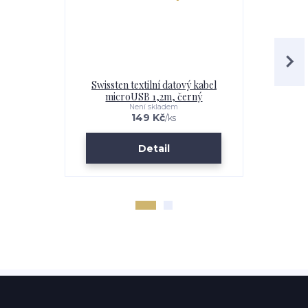
Swissten textilní datový kabel
Swissten 
microUSB 1,2m, černý
micro
Není skladem
149 Kč
/
ks
Detail