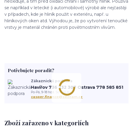
neoxiduje, a tím před oxidací chrání i samotný hliník. Používá
se například v letecké (i automobilové) výrobě ale nejčastěji
v případech, kde je hliník použit v exteriéru, např. u
hliníkových oken atd. Výhodou je, že po vytvoření tenoučké
vrstvy je materiál chráněn proti povětrnostním vlivům.
Potřebujete poradit?
Zákaznická podpora
Havířov 736 232 307 Ostrava 778 585 851
Po-Pá, 9-18 hod. So 9-12 h.
casper.finance@seznam.cz
Zboží zařazeno v kategoriích