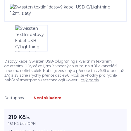
Datový kabel Swissten USB-C/Lightning s kvalitním textilním
opletením. Díky délce 1,2m je vhodný do auta, na stůl v kanceláři
nebo na noční stolek. Kabel je zesílený a přenese tak větší proud (až
3A) a zvládne i rychlý přenos dat 480 Mb/s. Je vhodný pro rychlé
nabíjení smartphonů s technologií Power...
celý popis
Dostupnost
Není skladem
219 Kč
/
ks
181 Kč
bez DPH