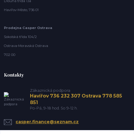
Dlouhá třída 13a
Havířov-Město, 736 01
Prodejna Casper Ostrava
Sokolská třída 104/2
Ostrava-Moravská Ostrava
702 00
Kontakty
Zákaznická podpora
Havířov 736 232 307 Ostrava 778 585
851
Po-Pá, 9-18 hod. So 9-12 h.
casper.finance@seznam.cz