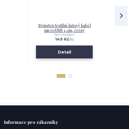
Swissten textilní datový kabel
Swissten 
microUSB 1,2m, černý
micro
Není skladem
149 Kč
/
ks
Detail
Informace pro zákazníky