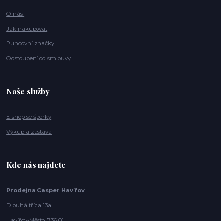
O nás
Jak nakupovat
Puncovní značky
Odstoupení od smlouvy
Naše služby
E-shop se šperky
Výkup a zástava
Kde nás najdete
Prodejna Casper Havířov
Dlouhá třída 13a
Havířov-Město, 736 01