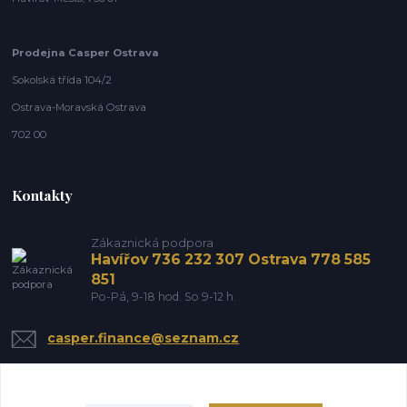
Prodejna Casper Ostrava
Sokolská třída 104/2
Ostrava-Moravská Ostrava
702 00
Kontakty
Zákaznická podpora
Havířov 736 232 307 Ostrava 778 585
851
Po-Pá, 9-18 hod. So 9-12 h.
casper.finance@seznam.cz