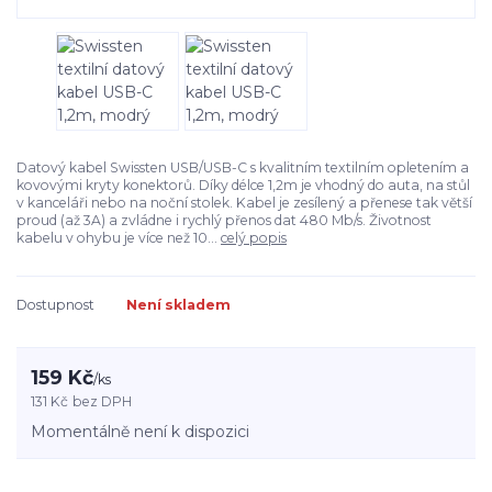
Datový kabel Swissten USB/USB-C s kvalitním textilním opletením a
kovovými kryty konektorů. Díky délce 1,2m je vhodný do auta, na stůl
v kanceláři nebo na noční stolek. Kabel je zesílený a přenese tak větší
proud (až 3A) a zvládne i rychlý přenos dat 480 Mb/s. Životnost
kabelu v ohybu je více než 10...
celý popis
Dostupnost
Není skladem
159 Kč
/
ks
131 Kč
bez DPH
Momentálně není k dispozici