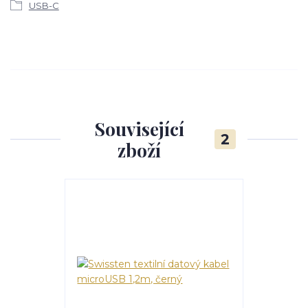
USB-C
Související
2
zboží