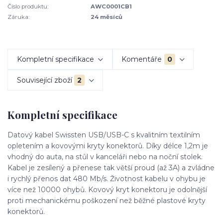
Číslo produktu:
AWC0001CB1
Záruka:
24 měsíců
Kompletní specifikace
Komentáře
0
Související zboží
2
Kompletní specifikace
Datový kabel Swissten USB/USB-C s kvalitním textilním
opletením a kovovými kryty konektorů. Díky délce 1,2m je
vhodný do auta, na stůl v kanceláři nebo na noční stolek.
Kabel je zesílený a přenese tak větší proud (až 3A) a zvládne
i rychlý přenos dat 480 Mb/s. Životnost kabelu v ohybu je
více než 10000 ohybů. Kovový kryt konektoru je odolnější
proti mechanickému poškození než běžné plastové kryty
konektorů.