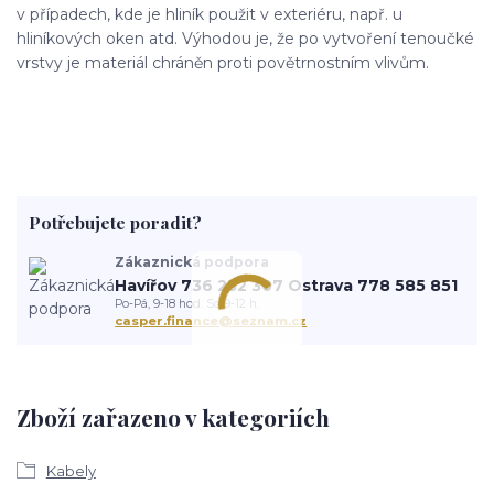
v případech, kde je hliník použit v exteriéru, např. u
hliníkových oken atd. Výhodou je, že po vytvoření tenoučké
vrstvy je materiál chráněn proti povětrnostním vlivům.
Potřebujete poradit?
Zákaznická podpora
Havířov 736 232 307 Ostrava 778 585 851
Po-Pá, 9-18 hod. So 9-12 h.
casper.finance@seznam.cz
Zboží zařazeno v kategoriích
Kabely