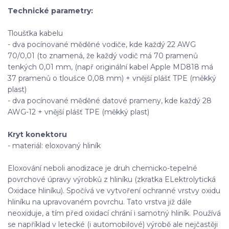
Technické parametry:
Tloušťka kabelu
- dva pocínované měděné vodiče, kde každý 22 AWG
70/0,01 (to znamená, že každý vodič má 70 pramenů
tenkých 0,01 mm, (např originální kabel Apple MD818 má
37 pramenů o tloušce 0,08 mm) + vnější plášť TPE (měkký
plast)
- dva pocínované měděné datové prameny, kde každý 28
AWG-12 + vnější plášť TPE (měkký plast)
Kryt konektoru
- materiál: eloxovaný hliník
Eloxování neboli anodizace je druh chemicko-tepelné
povrchové úpravy výrobků z hliníku (zkratka ELektrolytická
Oxidace hliníku). Spočívá ve vytvoření ochranné vrstvy oxidu
hliníku na upravovaném povrchu. Tato vrstva již dále
neoxiduje, a tím před oxidací chrání i samotný hliník. Používá
se například v letecké (i automobilové) výrobě ale nejčastěji