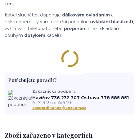
cenu.
Kabel sluchátek disponuje
dálkovým ovládáním
a
mikrofonem. Ty vám umožní pohodlné
ovládání hlasitosti
,
vyřizování telefonátů nebo
přepínání
mezi skladbami
pouhým
dotykem
kabelu.
Potřebujete poradit?
Zákaznická podpora
Havířov 736 232 307 Ostrava 778 585 851
Po-Pá, 9-18 hod. So 9-12 h.
casper.finance@seznam.cz
Zboží zařazeno v kategoriích