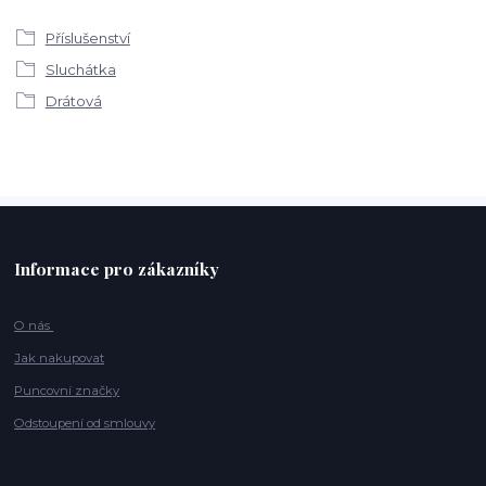
Příslušenství
Sluchátka
Drátová
Informace pro zákazníky
O nás
Jak nakupovat
Puncovní značky
Odstoupení od smlouvy