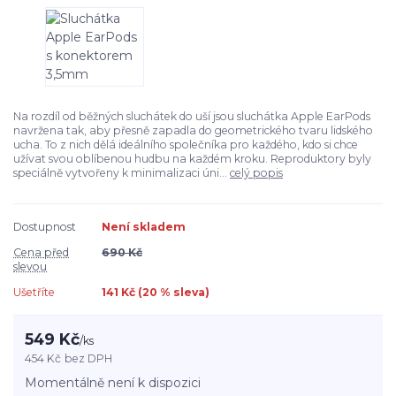
Na rozdíl od běžných sluchátek do uší jsou sluchátka Apple EarPods
navržena tak, aby přesně zapadla do geometrického tvaru lidského
ucha. To z nich dělá ideálního společníka pro každého, kdo si chce
užívat svou oblíbenou hudbu na každém kroku. Reproduktory byly
speciálně vytvořeny k minimalizaci úni...
celý popis
Dostupnost
Není skladem
Cena před
690 Kč
slevou
Ušetříte
141 Kč (
20
% sleva)
549 Kč
/
ks
454 Kč
bez DPH
Momentálně není k dispozici