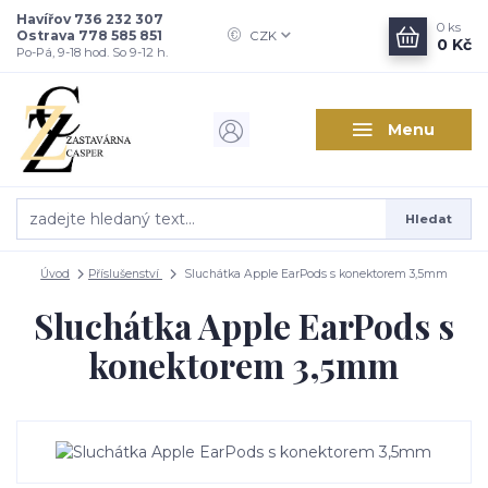
Havířov 736 232 307
0
ks
Ostrava 778 585 851
CZK
0 Kč
Po-Pá, 9-18 hod. So 9-12 h.
Menu
Hledat
Úvod
Příslušenství
Sluchátka Apple EarPods s konektorem 3,5mm
Sluchátka Apple EarPods s
konektorem 3,5mm