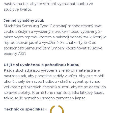
nastavena tak, abyste si mohli vychutnat hudbu ve
studiové kvalitě.
Jemně vyladěný zvuk
Sluchátka Samsung Type-C otevírají mnohostranný svět
zvuku s čistým a vyváženým zvukem. Jsou vybaveny 2-
pásmovým reproduktorem a nabízejí bohatý zvuk, který je
reprodukován jasně a vyváženě. Sluchátka Type-C od
společnosti Samsung vám umožní koordinovat zvukové
experty AKG.
Užijte si uvolněnou a pohodlnou hudbu
Každá sluchátka jsou vyrobena z lehkých materiálů a je
navržena tak, aby pohodlně seděly v uších. Aby jste mohli
ukončit celý den svou hudbou - stačí si vybrat správnou
velikost z přiložených chráničů sluchu, abyste se dostali do
správné polohy. Kromě toho mají sluchátka látkový kabel,
takže se již nemohou snadno zamotat v kapse.
Technické specifikace: