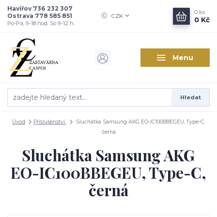
Havířov 736 232 307
0
ks
Ostrava 778 585 851
CZK
0 Kč
Po-Pá, 9-18 hod. So 9-12 h.
Menu
Hledat
Úvod
Příslušenství
Sluchátka Samsung AKG EO-IC100BBEGEU, Type-C,
černá
Sluchátka Samsung AKG
EO-IC100BBEGEU, Type-C,
černá