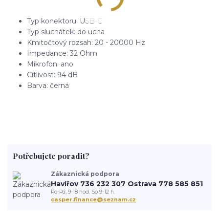
Typ konektoru: USB-C
Typ sluchátek: do ucha
Kmitočtový rozsah: 20 - 20000 Hz
Impedance: 32 Ohm
Mikrofon: ano
Citlivost: 94 dB
Barva: černá
Potřebujete poradit?
Zákaznická podpora
Havířov 736 232 307 Ostrava 778 585 851
Po-Pá, 9-18 hod. So 9-12 h.
casper.finance@seznam.cz