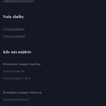
Odstoupení od smlouvy
Naše služby
E-shop se šperky
Výkup a zástava
Kde nás najdete
Prodejna Casper Havířov
Dlouhá třída 13a
Havířov-Město, 736 01
Prodejna Casper Ostrava
Sokolská třída 104/2