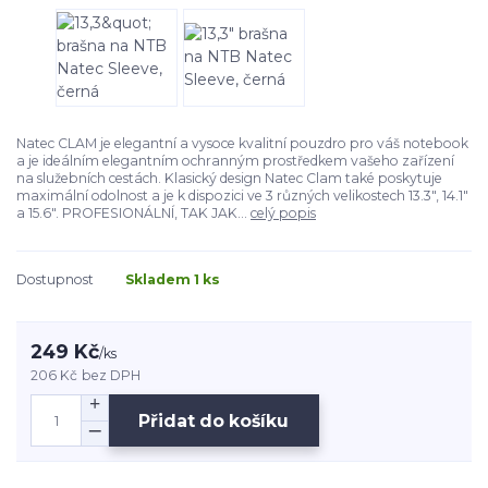
Natec CLAM je elegantní a vysoce kvalitní pouzdro pro váš notebook
a je ideálním elegantním ochranným prostředkem vašeho zařízení
na služebních cestách. Klasický design Natec Clam také poskytuje
maximální odolnost a je k dispozici ve 3 různých velikostech 13.3", 14.1"
a 15.6". PROFESIONÁLNÍ, TAK JAK...
celý popis
Dostupnost
Skladem 1 ks
249 Kč
/
ks
206 Kč
bez DPH
Přidat do košíku