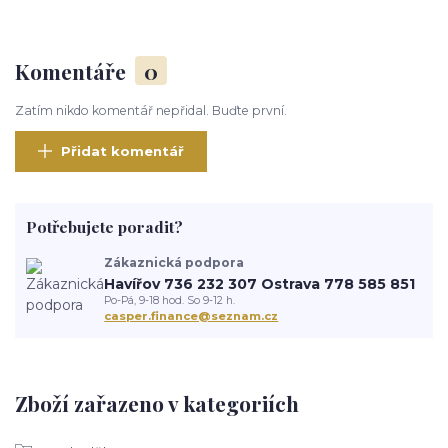
Komentáře
0
Zatím nikdo komentář nepřidal. Buďte první.
Přidat komentář
Potřebujete poradit?
Zákaznická podpora
Havířov 736 232 307 Ostrava 778 585 851
Po-Pá, 9-18 hod. So 9-12 h.
casper.finance@seznam.cz
Zboží zařazeno v kategoriích