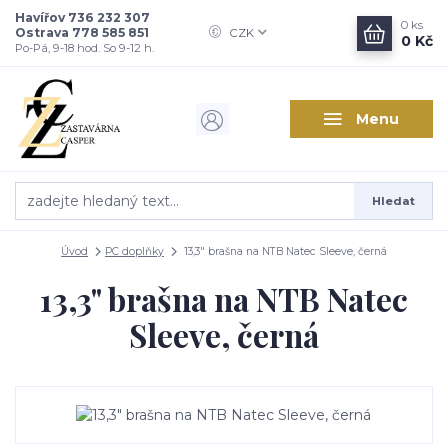
Havířov 736 232 307
0
ks
Ostrava 778 585 851
CZK
0 Kč
Po-Pá, 9-18 hod. So 9-12 h.
Menu
Hledat
Úvod
PC doplňky
13,3" brašna na NTB Natec Sleeve, černá
13,3" brašna na NTB Natec
Sleeve, černá