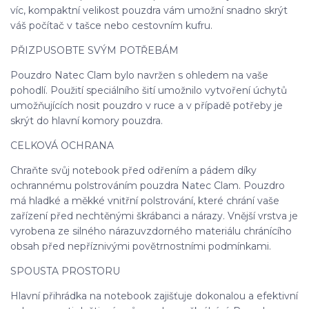
víc, kompaktní velikost pouzdra vám umožní snadno skrýt
váš počítač v tašce nebo cestovním kufru.
PŘIZPUSOBTE SVÝM POTŘEBÁM
Pouzdro Natec Clam bylo navržen s ohledem na vaše
pohodlí. Použití speciálního šití umožnilo vytvoření úchytů
umožňujících nosit pouzdro v ruce a v případě potřeby je
skrýt do hlavní komory pouzdra.
CELKOVÁ OCHRANA
Chraňte svůj notebook před odřením a pádem díky
ochrannému polstrováním pouzdra Natec Clam. Pouzdro
má hladké a měkké vnitřní polstrování, které chrání vaše
zařízení před nechtěnými škrábanci a nárazy. Vnější vrstva je
vyrobena ze silného nárazuvzdorného materiálu chránícího
obsah před nepříznivými povětrnostními podmínkami.
SPOUSTA PROSTORU
Hlavní přihrádka na notebook zajišťuje dokonalou a efektivní