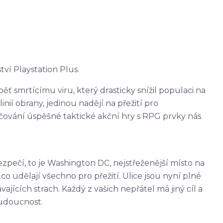
tví Playstation Plus.
ť smrtícímu viru, který drasticky snížil populaci na
inií obrany, jedinou nadějí na přežití pro
čování úspěšné taktické akční hry s RPG prvky nás
zpečí, to je Washington DC, nejstřeženější místo na
 co udělají všechno pro přežití. Ulice jsou nyní plné
ajících strach. Každý z vašich nepřátel má jiný cíl a
 budoucnost.