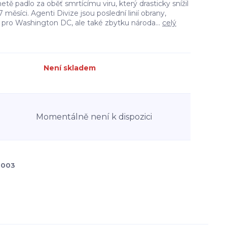
tě padlo za oběť smrtícímu viru, který drasticky snížil
měsíci. Agenti Divize jsou poslední linií obrany,
tí pro Washington DC, ale také zbytku národa...
celý
Není skladem
Momentálně není k dispozici
0003