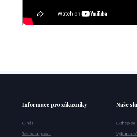
Informace pro zákazníky
Naše sl
O nás
E-shop se
Jak nakupovat
Výkup a z