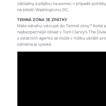
základny a přijdou na pomoc v případě potřeby.
na přežití Washingtonu DC.
TEMNÁ ZÓNA JE ZPÁTKY
Máte odvahu vstoupit do Temné zóny? Kořist je 
nejbezpečnější oblast v Tom Clancy’s The Divisio
z ostatních agentů se může v mžiku obrátit prot
odměna je vysoká.