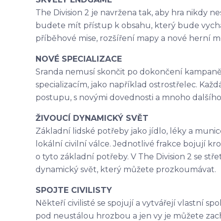
The Division 2 je navržena tak, aby hra nikdy n
budete mít přístup k obsahu, který bude vychá
příběhové mise, rozšíření mapy a nové herní m
NOVÉ SPECIALIZACE
Sranda nemusí skončit po dokončení kampaně.
specializacím, jako například ostrostřelec. Každ
postupu, s novými dovednosti a mnoho dalšího,
ŽIVOUCÍ DYNAMICKÝ SVĚT
Základní lidské potřeby jako jídlo, léky a muni
lokální civilní válce. Jednotlivé frakce bojuj
o tyto základní potřeby. V The Division 2 se střetá
dynamický svět, který můžete prozkoumávat.
SPOJTE CIVILISTY
Někteří civilisté se spojují a vytvářejí vlastní sp
pod neustálou hrozbou a jen vy je můžete zac