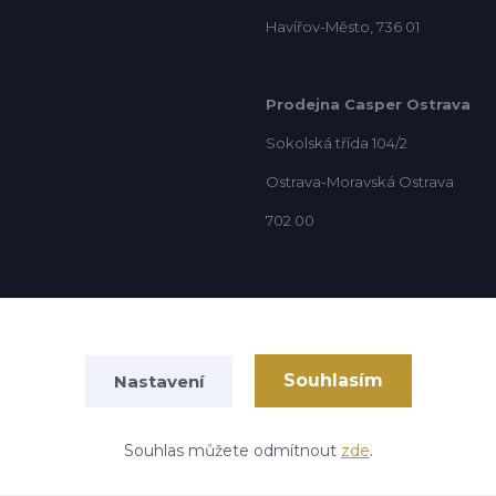
Havířov-Město, 736 01
Prodejna Casper Ostrava
Sokolská třída 104/2
Ostrava-Moravská Ostrava
702 00
Souhlasím
Nastavení
Vytvořeno na
Eshop-rychle.cz
Souhlas můžete odmítnout
zde
.