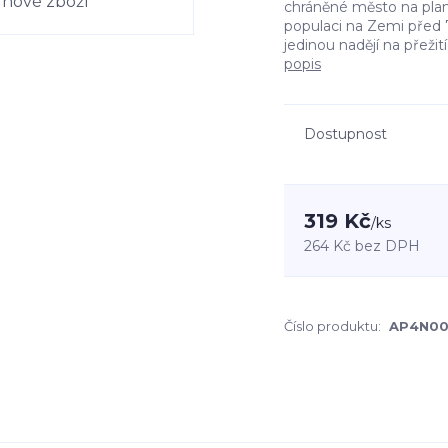
chráněné město na plane
populaci na Zemi před 7 
jedinou nadějí na přeži
popis
Dostupnost
319 Kč
/
ks
264 Kč
bez DPH
Číslo produktu:
AP4N0