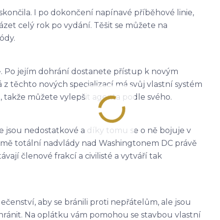
eskončila. I po dokončení napínavé příběhové linie,
zet celý rok po vydání. Těšit se můžete na
ódy.
 Po jejím dohrání dostanete přístup k novým
á z těchto nových specializací má svůj vlastní systém
 takže můžete vylepšit agenta podle svého.
ce jsou nedostatkové a díky tomu se o ně bojuje v
í kromě totální nadvlády nad Washingtonem DC právě
vají členové frakcí a civilisté a vytváří tak
olečenství, aby se bránili proti nepřátelům, ale jsou
hránit. Na oplátku vám pomohou se stavbou vlastní