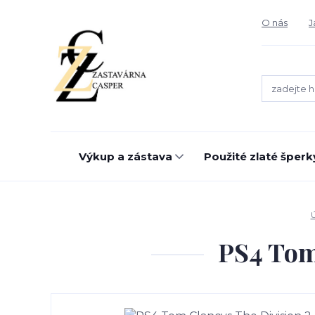
O nás
J
Výkup a zástava
Použité zlaté šperk
PS4 Tom 