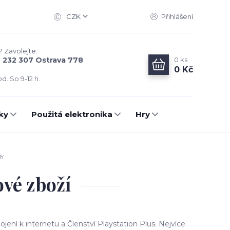
CZK
Přihlášení
? Zavolejte.
0
ks
6 232 307 Ostrava 778
0 Kč
d. So 9-12 h.
ky
Použitá elektronika
Hry
ží
ové zboží
jení k internetu a Členství Playstation Plus. Nejvíce