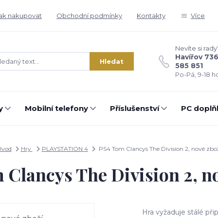
ak nakupovat
Obchodní podmínky
Kontakty
Více
Nevíte si rady
Havířov 73
Hledat
585 851
Po-Pá, 9-18 ho
y
Mobilní telefony
Příslušenství
PC doplň
Úvod
Hry
PLAYSTATION 4
PS4 Tom Clancys The Division 2, nové zbo
Clancys The Division 2, n
Hra vyžaduje stálé připo