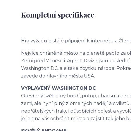
Kompletní specifikace
Hra vyžaduje stálé připojení k internetu a Člens
Nejvíce chráněné město na planetě padlo za obě
Zemi před 7 měsíci. Agenti Divize jsou poslední l
Washington DC, ale také zbytku národa. Pokra
zavede do hlavního města USA.
VYPLAVENÝ WASHINGTON DC
Otevřený svět plný bouří, potop, chaosu a nebe
zemi, ale nyní plný zlomených nadějí a civilistů,
nepřátelských frakcí působících bolest a vyvoláv
je jen na vás ochránit město a zajistit tak jeho
SKVĚLÝ ENDGAME