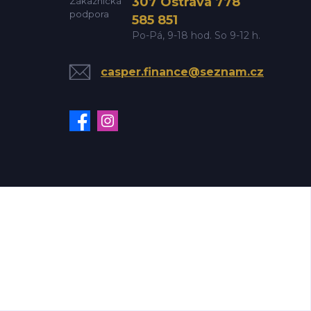
307 Ostrava 778
585 851
Po-Pá, 9-18 hod. So 9-12 h.
casper.finance@seznam.cz