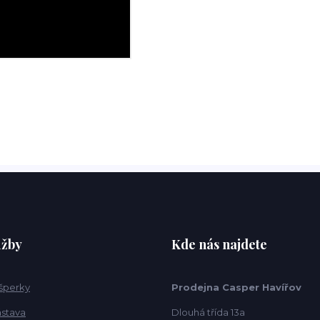
užby
Kde nás najdete
 šperky
Prodejna Casper Havířov
ástava
Dlouhá třída 13a