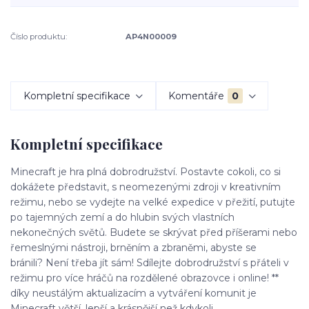
Číslo produktu:
AP4N00009
Kompletní specifikace
Komentáře
0
Kompletní specifikace
Minecraft je hra plná dobrodružství.
Postavte cokoli, co si
dokážete představit, s neomezenými zdroji v kreativním
režimu, nebo se vydejte na velké expedice v přežití, putujte
po tajemných zemí a do hlubin svých vlastních
nekonečných světů.
Budete se skrývat před příšerami nebo
řemeslnými nástroji, brněním a zbraněmi, abyste se
bránili?
Není třeba jít sám!
Sdílejte dobrodružství s přáteli v
režimu pro více hráčů na rozdělené obrazovce i online! **
díky neustálým aktualizacím a vytváření komunit je
Minecraft větší, lepší a krásnější než kdykoli