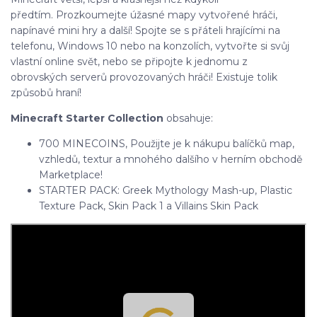
předtím.
Prozkoumejte úžasné mapy vytvořené hráči,
napínavé mini hry a další!
Spojte se s přáteli hrajícími na
telefonu, Windows 10 nebo na konzolích, vytvořte si svůj
vlastní online svět, nebo se připojte k jednomu z
obrovských serverů provozovaných hráči!
Existuje tolik
způsobů hraní!
Minecraft
Starter Collection
obsahuje:
700 MINECOINS, Použijte je k nákupu balíčků map,
vzhledů, textur a mnohého dalšího v herním obchodě
Marketplace!
STARTER PACK: Greek Mythology Mash-up, Plastic
Texture Pack, Skin Pack 1 a Villains Skin Pack