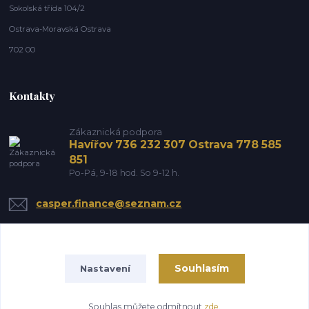
Sokolská třída 104/2
Ostrava-Moravská Ostrava
702 00
Kontakty
Zákaznická podpora
Havířov 736 232 307 Ostrava 778 585
851
Po-Pá, 9-18 hod. So 9-12 h.
casper.finance@seznam.cz
Souhlasím
Nastavení
Souhlas můžete odmítnout
zde
.