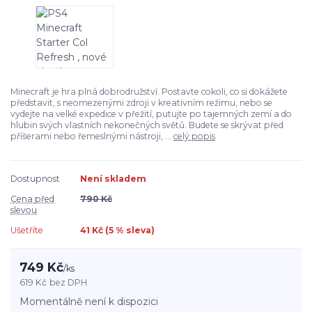
Minecraft je hra plná dobrodružství. Postavte cokoli, co si dokážete
představit, s neomezenými zdroji v kreativním režimu, nebo se
vydejte na velké expedice v přežití, putujte po tajemných zemí a do
hlubin svých vlastních nekonečných světů. Budete se skrývat před
příšerami nebo řemeslnými nástroji, ...
celý popis
Dostupnost
Není skladem
Cena před
790 Kč
slevou
Ušetříte
41 Kč (
5
% sleva)
749 Kč
/
ks
619 Kč
bez DPH
Momentálně není k dispozici