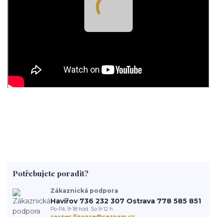
Potřebujete poradit?
Zákaznická podpora
Havířov 736 232 307 Ostrava 778 585 851
Po-Pá, 9-18 hod. So 9-12 h.
casper.finance@seznam.cz