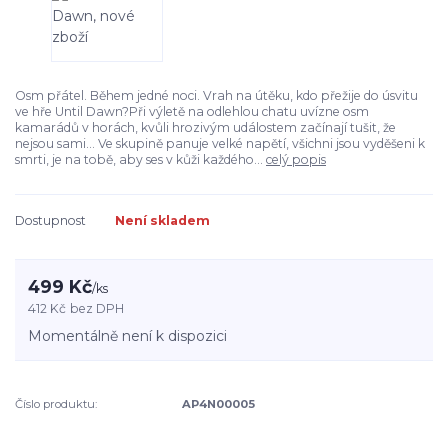
Osm přátel. Během jedné noci. Vrah na útěku, kdo přežije do úsvitu
ve hře Until Dawn?Při výletě na odlehlou chatu uvízne osm
kamarádů v horách, kvůli hrozivým událostem začínají tušit, že
nejsou sami... Ve skupině panuje velké napětí, všichni jsou vyděšeni k
smrti, je na tobě, aby ses v kůži každého...
celý popis
Dostupnost
Není skladem
499 Kč
/
ks
412 Kč
bez DPH
Momentálně není k dispozici
Číslo produktu:
AP4N00005