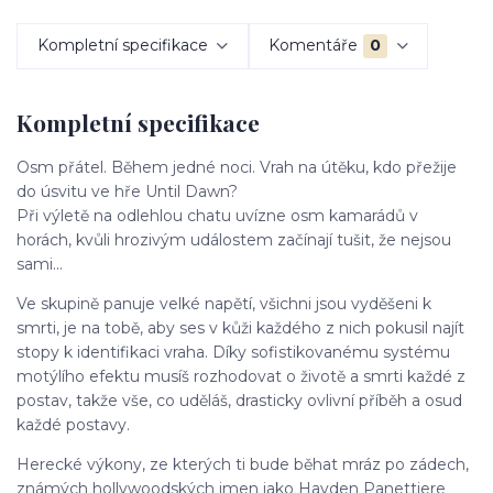
Kompletní specifikace
Komentáře
0
Kompletní specifikace
Osm přátel. Během jedné noci. Vrah na útěku, kdo přežije
do úsvitu ve hře Until Dawn?
Při výletě na odlehlou chatu uvízne osm kamarádů v
horách, kvůli hrozivým událostem začínají tušit, že nejsou
sami...
Ve skupině panuje velké napětí, všichni jsou vyděšeni k
smrti, je na tobě, aby ses v kůži každého z nich pokusil najít
stopy k identifikaci vraha. Díky sofistikovanému systému
motýlího efektu musíš rozhodovat o životě a smrti každé z
postav, takže vše, co uděláš, drasticky ovlivní příběh a osud
každé postavy.
Herecké výkony, ze kterých ti bude běhat mráz po zádech,
známých hollywoodských jmen jako Hayden Panettiere