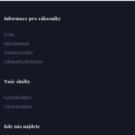
Informace pro zákazníky
O nás
Jak nakupovat
Puncovní značky
Odstoupení od smlouvy
Naše služby
E-shop se šperky
Výkup a zástava
Kde nás najdete