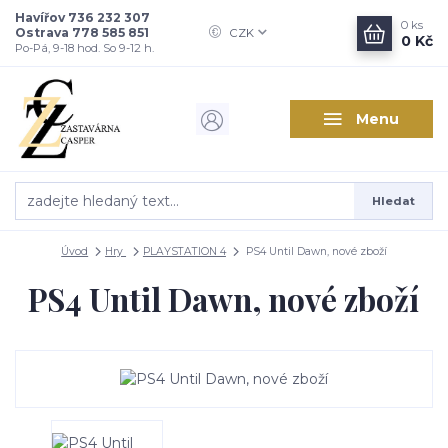
Havířov 736 232 307
0
ks
Ostrava 778 585 851
CZK
0 Kč
Po-Pá, 9-18 hod. So 9-12 h.
Menu
Hledat
Úvod
Hry
PLAYSTATION 4
PS4 Until Dawn, nové zboží
PS4 Until Dawn, nové zboží