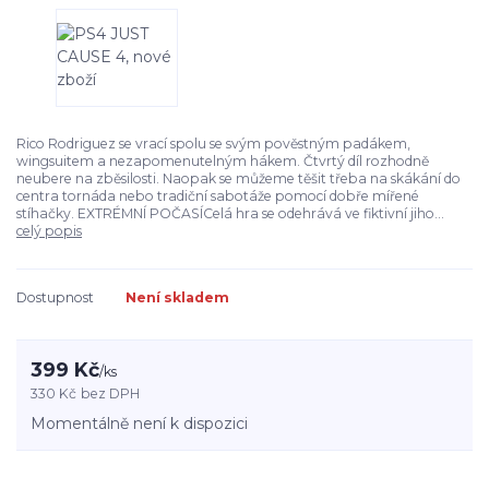
Rico Rodriguez se vrací spolu se svým pověstným padákem,
wingsuitem a nezapomenutelným hákem. Čtvrtý díl rozhodně
neubere na zběsilosti. Naopak se můžeme těšit třeba na skákání do
centra tornáda nebo tradiční sabotáže pomocí dobře mířené
stíhačky. EXTRÉMNÍ POČASÍCelá hra se odehrává ve fiktivní jiho...
celý popis
Dostupnost
Není skladem
399 Kč
/
ks
330 Kč
bez DPH
Momentálně není k dispozici