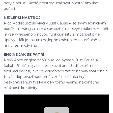
hory a poušť. Každé prostředí má svou vlastní simulaci
počasí.
NEJLEPŠÍ NÁSTROJ
Rico Rodriguez se vrací v Just Cause 4 se svým ikonickým
padákem, wingsuitem a samozřejmě i svým hákem. A opět
je vše vylepšeno o novou funkcionalitu a možnost plné
úpravy. Hák je tak tím nejlepším nástrojem, kteří hráči v
rámci série kdy měli.
ENGINE JAK SE PATŘÍ
Nový Apex engine nabízí vše, co byste v Just Cause 4
čekali. Přináší nejvíce interaktivní prostředí, extrémní
simulaci počasí, jaká ve videohrách zatím nebyla spatřena a
to vše doprovází nádherná vizuální stránka hry,
bezkonkurenční fyzika a díky tomu všemu nekonečné
možnosti kreativity.