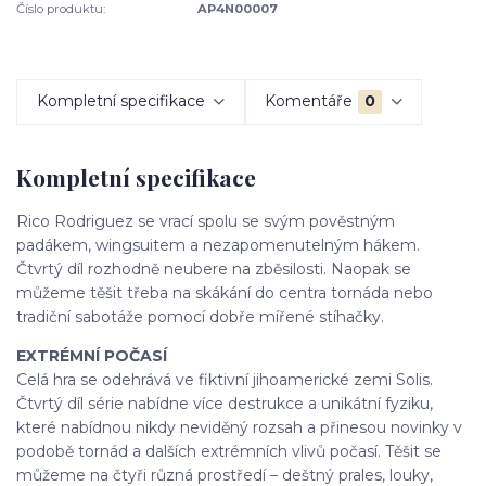
Číslo produktu:
AP4N00007
Kompletní specifikace
Komentáře
0
Kompletní specifikace
Rico Rodriguez se vrací spolu se svým pověstným
padákem, wingsuitem a nezapomenutelným hákem.
Čtvrtý díl rozhodně neubere na zběsilosti. Naopak se
můžeme těšit třeba na skákání do centra tornáda nebo
tradiční sabotáže pomocí dobře mířené stíhačky.
EXTRÉMNÍ POČASÍ
Celá hra se odehrává ve fiktivní jihoamerické zemi Solis.
Čtvrtý díl série nabídne více destrukce a unikátní fyziku,
které nabídnou nikdy neviděný rozsah a přinesou novinky v
podobě tornád a dalších extrémních vlivů počasí. Těšit se
můžeme na čtyři různá prostředí – deštný prales, louky,