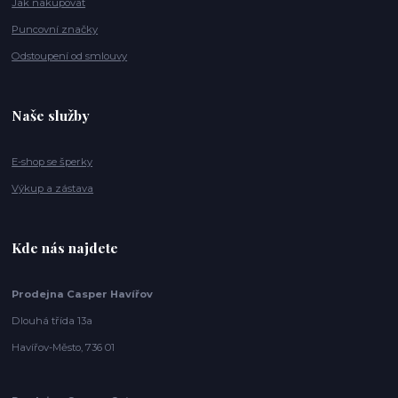
Jak nakupovat
Puncovní značky
Odstoupení od smlouvy
Naše služby
E-shop se šperky
Výkup a zástava
Kde nás najdete
Prodejna Casper Havířov
Dlouhá třída 13a
Havířov-Město, 736 01