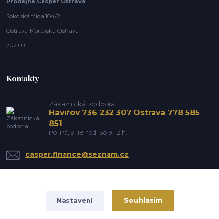
Prodejna Casper Ostrava
Sokolská třída 104/2
Ostrava-Moravská Ostrava
702 00
Kontakty
Zákaznická podpora
Havířov 736 232 307 Ostrava 778 585
851
Po-Pá, 9-18 hod. So 9-12 h.
casper.finance@seznam.cz
Souhlasím
Nastavení