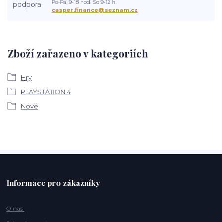
Po-Pá, 9-18 hod. So 9-12 h.
casper.finance@seznam.cz
Zboží zařazeno v kategoriích
Hry
PLAYSTATION 4
Nové
Informace pro zákazníky
O nás