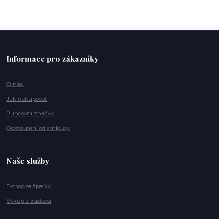
Informace pro zákazníky
O nás
Jak nakupovat
Puncovní značky
Odstoupení od smlouvy
Naše služby
E-shop se šperky
Výkup a zástava