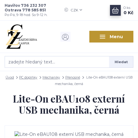
Havířov 736 232 307
0
ks
Ostrava 778 585 851
CZK
0 Kč
Po-Pá, 9-18 hod. So 9-12 h.
Menu
Hledat
Úvod
PC doplňky
Mechaniky
Přenosné
Lite-On eBAU108 externí USB
mechanika, černá
Lite-On eBAU108 externí
USB mechanika, černá