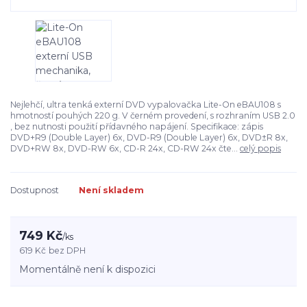
Nejlehčí, ultra tenká externí DVD vypalovačka Lite-On eBAU108 s
hmotností pouhých 220 g. V černém provedení, s rozhraním USB 2.0
, bez nutnosti použití přídavného napájení. Specifikace: zápis
DVD+R9 (Double Layer) 6x, DVD-R9 (Double Layer) 6x, DVD±R 8x,
DVD+RW 8x, DVD-RW 6x, CD-R 24x, CD-RW 24x čte...
celý popis
Dostupnost
Není skladem
749 Kč
/
ks
619 Kč
bez DPH
Momentálně není k dispozici