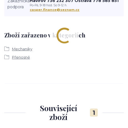
Havířov 736 232 307 Ostrava 778 585 851
Po-Pá, 9-18 hod. So 9-12 h.
casper.finance@seznam.cz
Zboží zařazeno v kategoriích
Mechaniky
Přenosné
Související
1
zboží