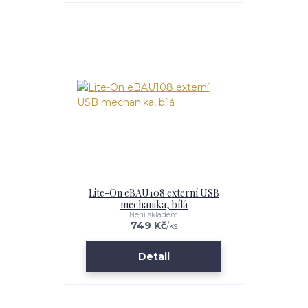
Lite-On eBAU108 externí USB
mechanika, bílá
Není skladem
749 Kč
/
ks
Detail