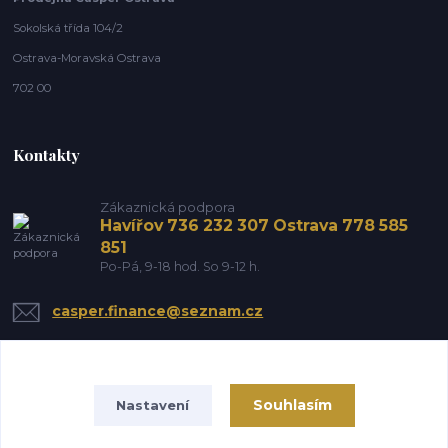
Sokolská třída 104/2
Ostrava-Moravská Ostrava
702 00
Kontakty
Zákaznická podpora
Havířov 736 232 307 Ostrava 778 585
851
Po-Pá, 9-18 hod. So 9-12 h.
casper.finance@seznam.cz
Souhlasím
Nastavení