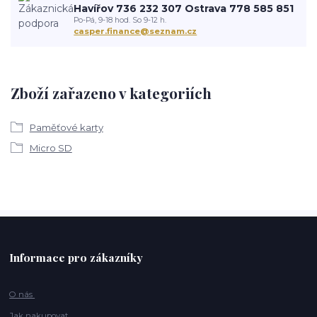
Havířov 736 232 307 Ostrava 778 585 851
Po-Pá, 9-18 hod. So 9-12 h.
casper.finance@seznam.cz
Zboží zařazeno v kategoriích
Paměťové karty
Micro SD
Informace pro zákazníky
O nás
Jak nakupovat