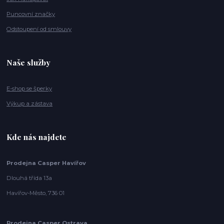
Puncovní značky
Odstoupení od smlouvy
Naše služby
E-shop se šperky
Výkup a zástava
Kde nás najdete
Prodejna Casper Havířov
Dlouhá třída 13a
Havířov-Město, 736 01
Prodejna Casper Ostrava