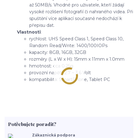
až 50MB/s. Vhodné pro uživatele, kteří žádají
vysoké rozlišení fotografií či nahraného videa. Při
spuštění více aplikací současně nedochází k
přepisu dat.
Vlastnosti
:
rychlost: UHS Speed Class 1, Speed Class 10,
Random Read/Write: 1400/100IOPs
kapacity: 8GB, 16GB, 32GB
rozměry (L x W x H): 15mm x 11mm x 1.0mm
hmotnost: cca 0.25g
provozní napětí: 2.7 ~ 3.6 Volt
kompatibilita: SmartPhone, Tablet PC
Potřebujete poradit?
Zákaznická podpora