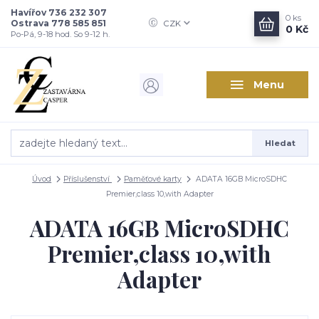
Havířov 736 232 307
0
ks
Ostrava 778 585 851
CZK
0 Kč
Po-Pá, 9-18 hod. So 9-12 h.
Menu
Hledat
Úvod
Příslušenství
Paměťové karty
ADATA 16GB MicroSDHC
Premier,class 10,with Adapter
ADATA 16GB MicroSDHC
Premier,class 10,with
Adapter