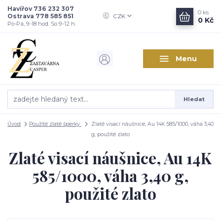
Havířov 736 232 307
0
ks
Ostrava 778 585 851
CZK
0 Kč
Po-Pá, 9-18 hod. So 9-12 h.
Menu
Hledat
Úvod
Použité zlaté šperky
Zlaté visací náušnice, Au 14K 585/1000, váha 3,40
g, použité zlato
Zlaté visací náušnice, Au 14K
585/1000, váha 3,40 g,
použité zlato