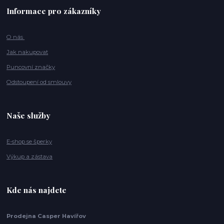
Informace pro zákazníky
O nás
Jak nakupovat
Puncovní značky
Odstoupení od smlouvy
Naše služby
E-shop se šperky
Výkup a zástava
Kde nás najdete
Prodejna Casper Havířov