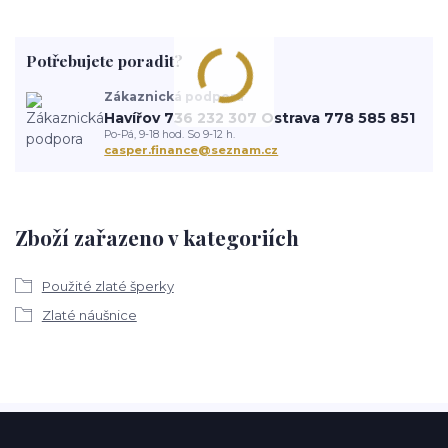
Potřebujete poradit?
Zákaznická podpora
Havířov 736 232 307 Ostrava 778 585 851
Po-Pá, 9-18 hod. So 9-12 h.
casper.finance@seznam.cz
Zboží zařazeno v kategoriích
Použité zlaté šperky
Zlaté náušnice