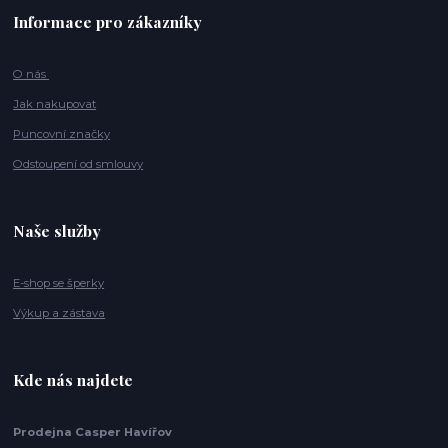
Informace pro zákazníky
O nás
Jak nakupovat
Puncovní značky
Odstoupení od smlouvy
Naše služby
E-shop se šperky
Výkup a zástava
Kde nás najdete
Prodejna Casper Havířov