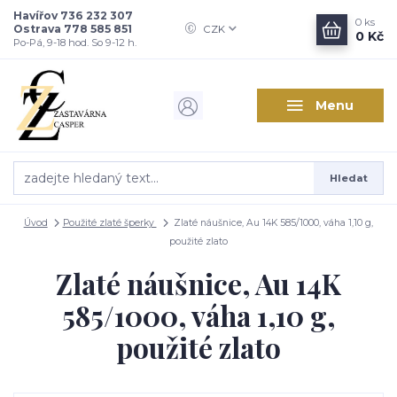
Havířov 736 232 307
0
ks
Ostrava 778 585 851
CZK
0 Kč
Po-Pá, 9-18 hod. So 9-12 h.
Menu
Hledat
Úvod
Použité zlaté šperky
Zlaté náušnice, Au 14K 585/1000, váha 1,10 g,
použité zlato
Zlaté náušnice, Au 14K
585/1000, váha 1,10 g,
použité zlato