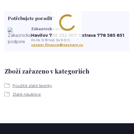
Potřebujete poradit?
Zákaznická podpora
Havířov 736 232 307 Ostrava 778 585 851
Po-Pá, 9-18 hod. So 9-12 h.
casper.finance@seznam.cz
Zboží zařazeno v kategoriích
Použité zlaté šperky
Zlaté náušnice