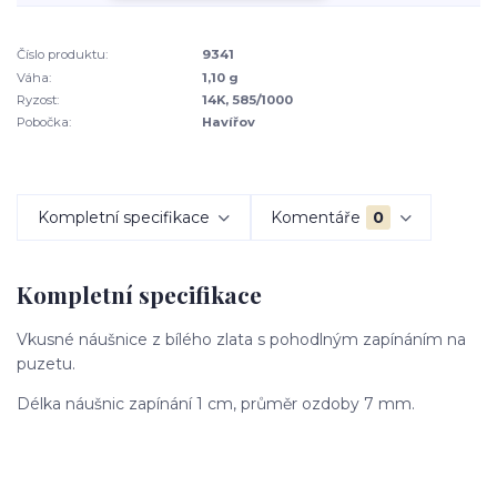
Číslo produktu:
9341
Váha:
1,10 g
Ryzost:
14K, 585/1000
Pobočka:
Havířov
Kompletní specifikace
Komentáře
0
Kompletní specifikace
Vkusné náušnice z bílého zlata s pohodlným zapínáním na
puzetu.
Délka náušnic zapínání 1 cm, průměr ozdoby 7 mm.