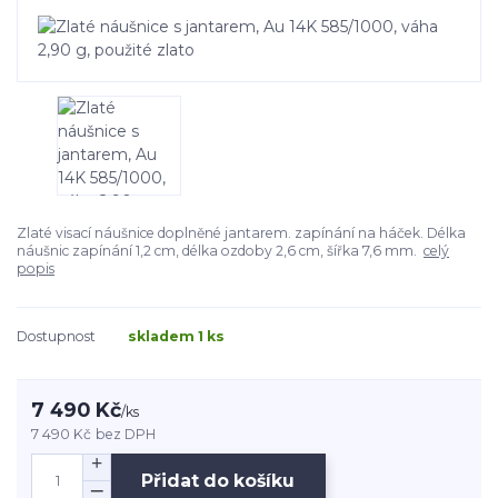
Zlaté visací náušnice doplněné jantarem. zapínání na háček. Délka
náušnic zapínání 1,2 cm, délka ozdoby 2,6 cm, šířka 7,6 mm.
celý
popis
Dostupnost
skladem 1 ks
7 490 Kč
/
ks
7 490 Kč
bez DPH
Přidat do košíku