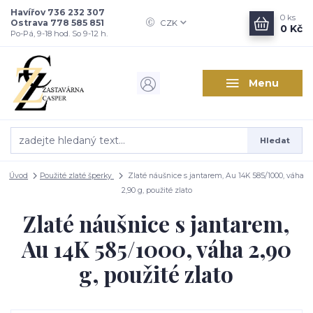
Havířov 736 232 307
0
ks
Ostrava 778 585 851
CZK
0 Kč
Po-Pá, 9-18 hod. So 9-12 h.
Menu
Hledat
Úvod
Použité zlaté šperky
Zlaté náušnice s jantarem, Au 14K 585/1000, váha
2,90 g, použité zlato
Zlaté náušnice s jantarem,
Au 14K 585/1000, váha 2,90
g, použité zlato