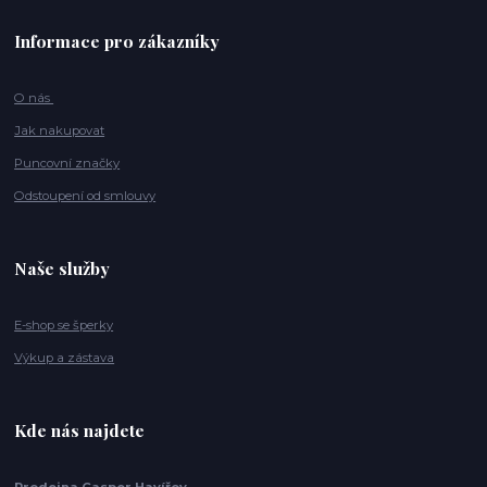
Informace pro zákazníky
O nás
Jak nakupovat
Puncovní značky
Odstoupení od smlouvy
Naše služby
E-shop se šperky
Výkup a zástava
Kde nás najdete
Prodejna Casper Havířov