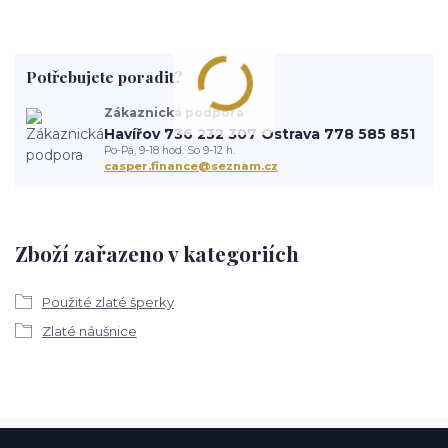
Potřebujete poradit?
Zákaznická podpora
Havířov 736 232 307 Ostrava 778 585 851
Po-Pá, 9-18 hod. So 9-12 h.
casper.finance@seznam.cz
Zboží zařazeno v kategoriích
Použité zlaté šperky
Zlaté náušnice