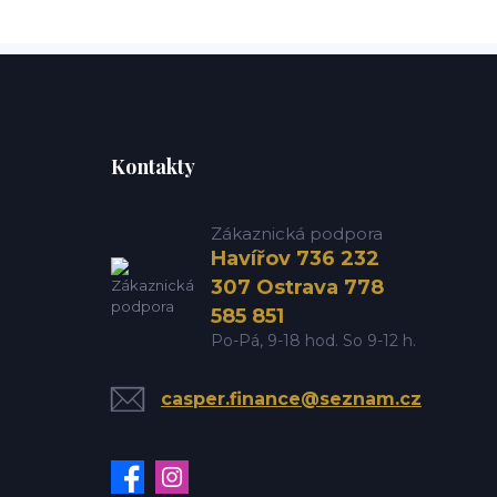
Kontakty
Zákaznická podpora
Havířov 736 232
307 Ostrava 778
585 851
Po-Pá, 9-18 hod. So 9-12 h.
casper.finance@seznam.cz