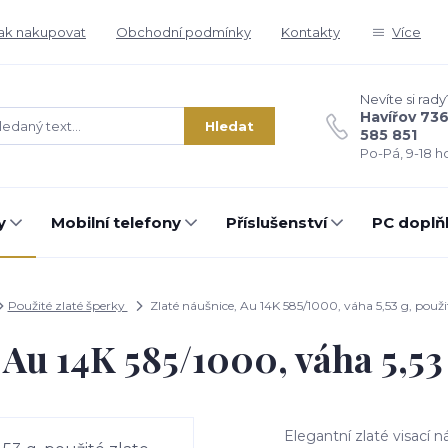
ak nakupovat
Obchodní podmínky
Kontakty
Více
Nevíte si rady
Havířov 73
Hledat
585 851
Po-Pá, 9-18 ho
y
Mobilní telefony
Příslušenství
PC doplň
Použité zlaté šperky
Zlaté náušnice, Au 14K 585/1000, váha 5,53 g, použi
 Au 14K 585/1000, váha 5,53 
Elegantní zlaté visací 