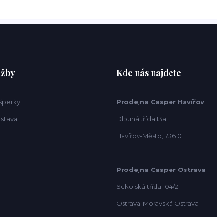
užby
Kde nás najdete
 šperky
Prodejna Casper Havířov
ástava
Dlouhá třída 13a
Havířov-Město, 736 01
Prodejna Casper Ostrava
Sokolská třída 104/2
Ostrava-Moravská Ostrava