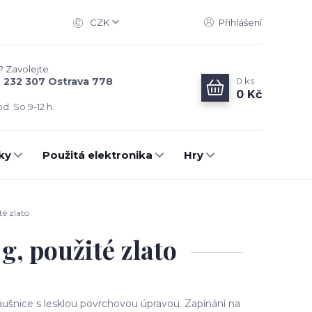
CZK
Přihlášení
? Zavolejte.
0
ks
6 232 307 Ostrava 778
0 Kč
d. So 9-12 h.
ky
Použitá elektronika
Hry
té zlato
g, použité zlato
náušnice s lesklou povrchovou úpravou. Zapínání na