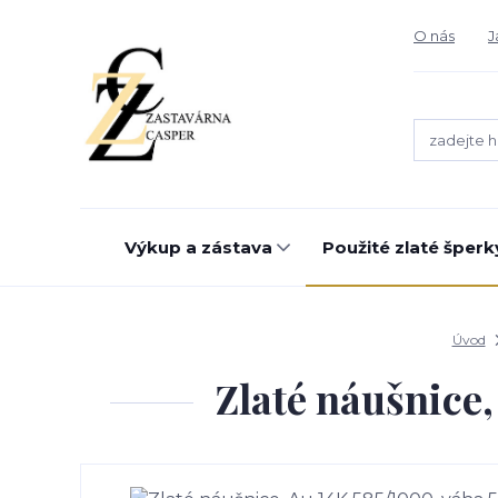
O nás
J
Výkup a zástava
Použité zlaté šperk
Úvod
Zlaté náušnice,