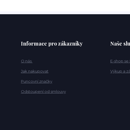
Informace pro zákazníky
Naše sl
O nás
E-shop se
Jak nakupovat
Výkup a z
Puncovní značky
Odstoupení od smlouvy