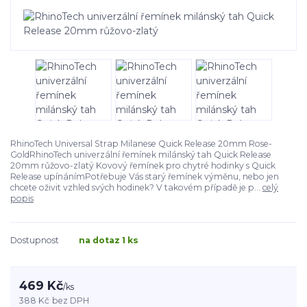
RhinoTech Universal Strap Milanese Quick Release 20mm Rose-
GoldRhinoTech univerzální řemínek milánský tah Quick Release
20mm růžovo-zlatý Kovový řemínek pro chytré hodinky s Quick
Release upínánímPotřebuje Vás starý řemínek výměnu, nebo jen
chcete oživit vzhled svých hodinek? V takovém případě je p...
celý
popis
Dostupnost
na dotaz 1 ks
469 Kč
/
ks
388 Kč
bez DPH