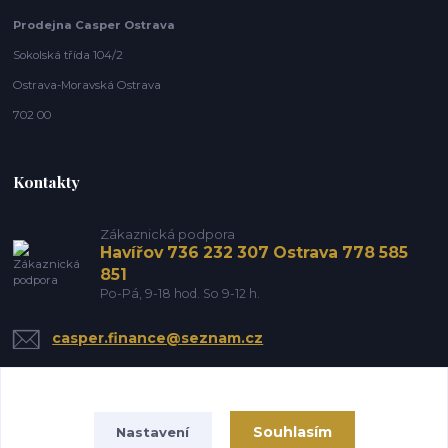
Prodejna Casper Ostrava
Sokolská třída 104/2
Ostrava-Moravská Ostrava
702 00
Kontakty
Zákaznická podpora
Havířov 736 232 307 Ostrava 778 585
851
Po-Pá, 9-18 hod. So 9-12 h.
casper.finance@seznam.cz
Souhlasím
Nastavení