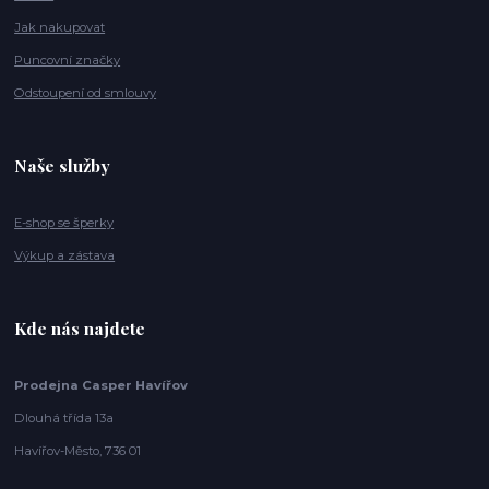
Jak nakupovat
Puncovní značky
Odstoupení od smlouvy
Naše služby
E-shop se šperky
Výkup a zástava
Kde nás najdete
Prodejna Casper Havířov
Dlouhá třída 13a
Havířov-Město, 736 01