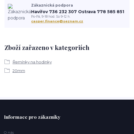
Zákaznická podpora
Havířov 736 232 307 Ostrava 778 585 851
Po-Pá, 9-18 hod. So 9-12 h.
casper.finance@seznam.cz
Zboží zařazeno v kategoriích
Řemínky na hodinky
20mm
Informace pro zákazníky
O nás