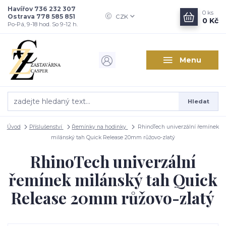
Havířov 736 232 307
0
ks
Ostrava 778 585 851
CZK
0 Kč
Po-Pá, 9-18 hod. So 9-12 h.
Menu
Hledat
Úvod
Příslušenství
Řemínky na hodinky
RhinoTech univerzální řemínek
milánský tah Quick Release 20mm růžovo-zlatý
RhinoTech univerzální
řemínek milánský tah Quick
Release 20mm růžovo-zlatý