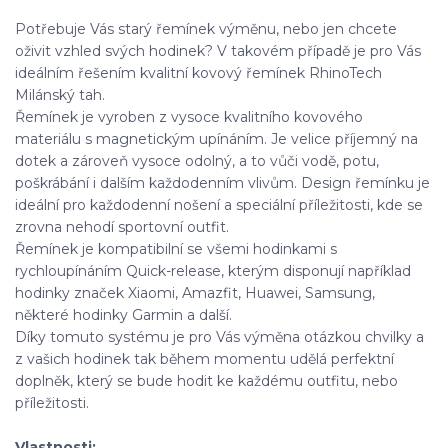
Potřebuje Vás starý řemínek výměnu, nebo jen chcete
oživit vzhled svých hodinek? V takovém případě je pro Vás
ideálním řešením kvalitní kovový řemínek RhinoTech
Milánský tah.
Řemínek je vyroben z vysoce kvalitního kovového
materiálu s magnetickým upínáním. Je velice příjemný na
dotek a zároveň vysoce odolný, a to vůči vodě, potu,
poškrábání i dalším každodenním vlivům. Design řemínku je
ideální pro každodenní nošení a speciální příležitosti, kde se
zrovna nehodí sportovní outfit.
Řemínek je kompatibilní se všemi hodinkami s
rychloupínáním Quick-release, kterým disponují například
hodinky značek Xiaomi, Amazfit, Huawei, Samsung,
některé hodinky Garmin a další.
Díky tomuto systému je pro Vás výměna otázkou chvilky a
z vašich hodinek tak během momentu udělá perfektní
doplněk, který se bude hodit ke každému outfitu, nebo
příležitosti.
Vlastnosti: