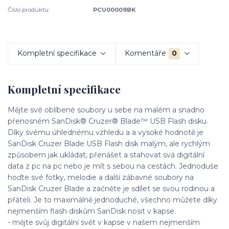
Číslo produktu:
PCU00009BK
Kompletní specifikace
Komentáře
0
Kompletní specifikace
Mějte své oblíbené soubory u sebe na malém a snadno
přenosném SanDisk® Cruzer® Blade™ USB Flash disku.
Díky svému úhlednému vzhledu a a vysoké hodnotě je
SanDisk Cruzer Blade USB Flash disk malým, ale rychlým
způsobem jak ukládat, přenášet a stahovat svá digitální
data z pc na pc nebo je mít s sebou na cestách. Jednoduše
hoďte své fotky, melodie a další zábavné soubory na
SanDisk Cruzer Blade a začněte je sdílet se svou rodinou a
přáteli. Je to maximálně jednoduché, všechno můžete díky
nejmenším flash diskům SanDisk nosit v kapse.
- mějte svůj digitální svět v kapse v našem nejmenším