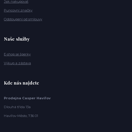
Jak nakupovat
Puncovní značky
Odstoupení od smlouvy
Naše služby
E-shop se šperky
Výkup a zástava
Kde nás najdete
Prodejna Casper Havířov
Dlouhá třída 13a
Havířov-Město, 736 01