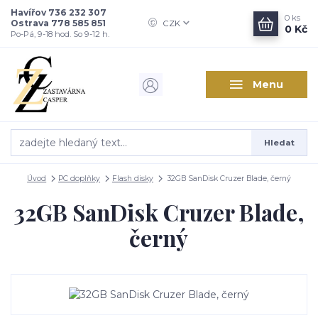
Havířov 736 232 307
0
ks
Ostrava 778 585 851
CZK
0 Kč
Po-Pá, 9-18 hod. So 9-12 h.
Menu
Hledat
Úvod
PC doplňky
Flash disky
32GB SanDisk Cruzer Blade, černý
32GB SanDisk Cruzer Blade,
černý