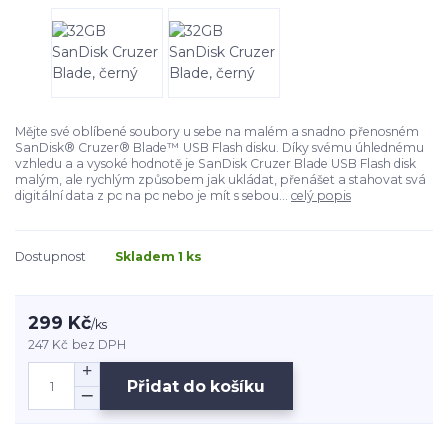
Mějte své oblíbené soubory u sebe na malém a snadno přenosném
SanDisk® Cruzer® Blade™ USB Flash disku. Díky svému úhlednému
vzhledu a a vysoké hodnotě je SanDisk Cruzer Blade USB Flash disk
malým, ale rychlým způsobem jak ukládat, přenášet a stahovat svá
digitální data z pc na pc nebo je mít s sebou...
celý popis
Dostupnost
Skladem 1 ks
299 Kč
/
ks
247 Kč
bez DPH
Přidat do košíku