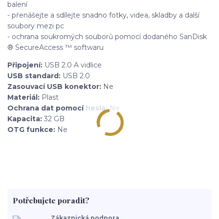
balení
- přenášejte a sdílejte snadno fotky, videa, skladby a další
soubory mezi pc
- ochrana soukromých souborů pomocí dodaného SanDisk
® SecureAccess ™ softwaru
Připojení:
USB 2.0 A vidlice
USB standard:
USB 2.0
Zasouvací USB konektor:
Ne
Materiál:
Plast
Ochrana dat pomocí hesla:
Ne
Kapacita:
32 GB
OTG funkce:
Ne
Potřebujete poradit?
Zákaznická podpora