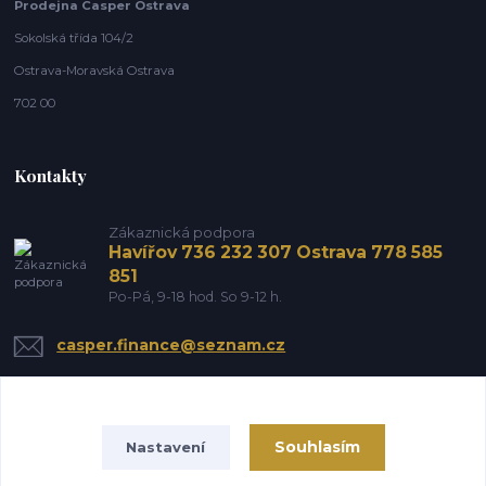
Prodejna Casper Ostrava
Sokolská třída 104/2
Ostrava-Moravská Ostrava
702 00
Kontakty
Zákaznická podpora
Havířov 736 232 307 Ostrava 778 585
851
Po-Pá, 9-18 hod. So 9-12 h.
casper.finance@seznam.cz
Souhlasím
Nastavení