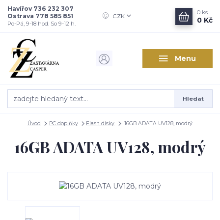
Havířov 736 232 307
0
ks
Ostrava 778 585 851
CZK
0 Kč
Po-Pá, 9-18 hod. So 9-12 h.
Menu
Hledat
Úvod
PC doplňky
Flash disky
16GB ADATA UV128, modrý
16GB ADATA UV128, modrý