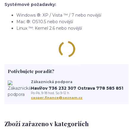
Systémové požadavky:
Windows ®: XP / Vista ™ / 7 nebo novější
Mac ®: OS10.5 nebo novější
Linux ™: Kernel 2.6 nebo novější
Potřebujete poradit?
Zákaznická podpora
Havířov 736 232 307 Ostrava 778 585 851
Po-Pá, 9-18 hod. So 9-12 h.
casper.finance@seznam.cz
Zboží zařazeno v kategoriích