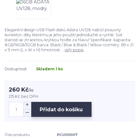
Elegantní design USB Flash disků Adata UV128 nabízí posuvný
konektor, díky kterému je jeho použití jednoduché a rychlé. Své
starosti se ztracenou krytkou hoďte za hlavu! Specifikace: kapacita:
8GB/16GB/32GB barva: Black / Blue & Black / Yellow rozměry: 69 x 21
x 9 mm (L x W x H) hmotnost:...
celý popis
Dostupnost
Skladem 1 ks
260 Kč
/
ks
215 Kč
bez DPH
Přidat do košíku
Číslo produktu:
PCU00007