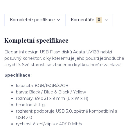
Kompletní specifikace
Komentáře
0
Kompletní specifikace
Elegantní design USB Flash disků Adata UV128 nabízí
posuvný konektor, díky kterému je jeho použití jednoduché
a rychlé. Své starosti se ztracenou krytkou hoďte za hlavu!
Specifikace:
kapacita: 8GB/16GB/32GB
barva: Black / Blue & Black / Yellow
rozměry: 69 x 21 x 9 mm (L x W x H)
hmotnost: 11g
rozhraní: podporuje USB 3.0, zpětně kompatibilní s
USB 2.0
rychlost čtení/zápisu: 40/10 Mb/s