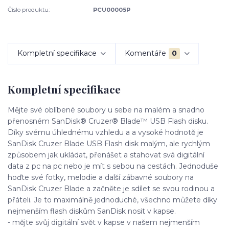
Číslo produktu:
PCU00005P
Kompletní specifikace
Komentáře
0
Kompletní specifikace
Mějte své oblíbené soubory u sebe na malém a snadno
přenosném SanDisk® Cruzer® Blade™ USB Flash disku.
Díky svému úhlednému vzhledu a a vysoké hodnotě je
SanDisk Cruzer Blade USB Flash disk malým, ale rychlým
způsobem jak ukládat, přenášet a stahovat svá digitální
data z pc na pc nebo je mít s sebou na cestách. Jednoduše
hoďte své fotky, melodie a další zábavné soubory na
SanDisk Cruzer Blade a začněte je sdílet se svou rodinou a
přáteli. Je to maximálně jednoduché, všechno můžete díky
nejmenším flash diskům SanDisk nosit v kapse.
- mějte svůj digitální svět v kapse v našem nejmenším