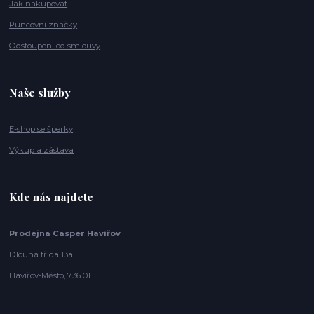
Jak nakupovat
Puncovní značky
Odstoupení od smlouvy
Naše služby
E-shop se šperky
Výkup a zástava
Kde nás najdete
Prodejna Casper Havířov
Dlouhá třída 13a
Havířov-Město, 736 01