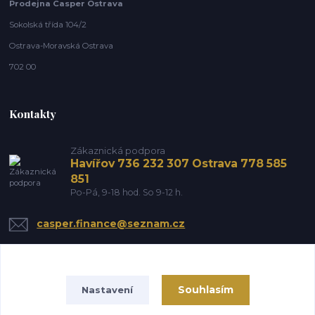
Prodejna Casper Ostrava
Sokolská třída 104/2
Ostrava-Moravská Ostrava
702 00
Kontakty
Zákaznická podpora
Havířov 736 232 307 Ostrava 778 585
851
Po-Pá, 9-18 hod. So 9-12 h.
casper.finance@seznam.cz
Souhlasím
Nastavení