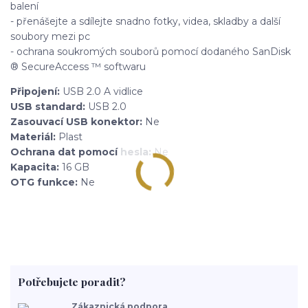
balení
- přenášejte a sdílejte snadno fotky, videa, skladby a další
soubory mezi pc
- ochrana soukromých souborů pomocí dodaného SanDisk
® SecureAccess ™ softwaru
Připojení:
USB 2.0 A vidlice
USB standard:
USB 2.0
Zasouvací USB konektor:
Ne
Materiál:
Plast
Ochrana dat pomocí hesla:
Ne
Kapacita:
16 GB
OTG funkce:
Ne
Potřebujete poradit?
Zákaznická podpora