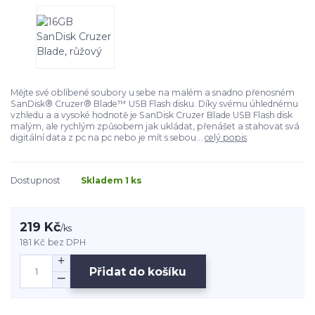
Mějte své oblíbené soubory u sebe na malém a snadno přenosném
SanDisk® Cruzer® Blade™ USB Flash disku. Díky svému úhlednému
vzhledu a a vysoké hodnotě je SanDisk Cruzer Blade USB Flash disk
malým, ale rychlým způsobem jak ukládat, přenášet a stahovat svá
digitální data z pc na pc nebo je mít s sebou...
celý popis
Dostupnost
Skladem 1 ks
219 Kč
/
ks
181 Kč
bez DPH
Přidat do košíku