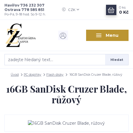
Havířov 736 232 307
0
ks
Ostrava 778 585 851
CZK
0 Kč
Po-Pá, 9-18 hod. So 9-12 h.
Menu
Hledat
Úvod
PC doplňky
Flash disky
16GB SanDisk Cruzer Blade, růžový
16GB SanDisk Cruzer Blade,
růžový