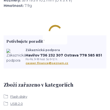
Rozměry:
55 x 19.5 x 10.2 mm (D x Š x V)
Hmotnost:
7.9g
Potřebujete poradit?
Zákaznická podpora
Havířov 736 232 307 Ostrava 778 585 851
Po-Pá, 9-18 hod. So 9-12 h.
casper.finance@seznam.cz
Zboží zařazeno v kategoriích
Flash disky
USB 2.0