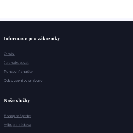
Informace pro zákazníky
O nás
Jak nakupovat
Puncovní značky
Odstoupení od smlouvy
Naše služby
E-shop se šperky
Výkup a zástava