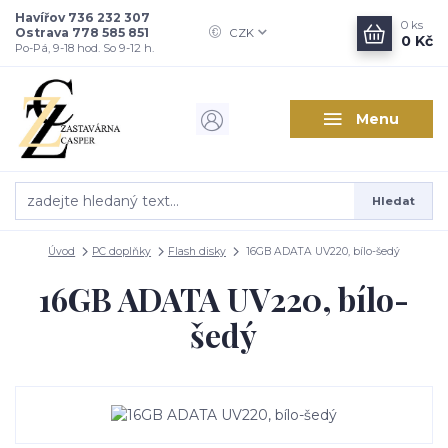
Havířov 736 232 307
0
ks
Ostrava 778 585 851
CZK
0 Kč
Po-Pá, 9-18 hod. So 9-12 h.
Menu
Hledat
Úvod
PC doplňky
Flash disky
16GB ADATA UV220, bílo-šedý
16GB ADATA UV220, bílo-
šedý