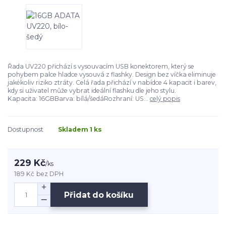
Řada UV220 přichází s vysouvacím USB konektorem, který se
pohybem palce hladce vysouvá z flashky. Design bez víčka eliminuje
jakékoliv riziko ztráty. Celá řada přichází v nabídce 4 kapacit i barev,
kdy si uživatel může vybrat ideální flashku dle jeho stylu.
Kapacita: 16GBBarva: bílá/šedáRozhraní: US...
celý popis
Dostupnost
Skladem 1 ks
229 Kč
/
ks
189 Kč
bez DPH
Přidat do košíku